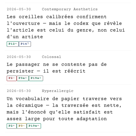
2026-05-30
Contemporary Aesthetics
Les oreilles calibrées confirment
l'ouverture — mais le codex que révèle
l'article est celui du genre, non celui
d'un artiste
P12
+
P14
?
2026-05-30
Colossal
Le passager ne se contente pas de
persister — il est réécrit
P2
-
P3a
+
P19a
+
2026-05-30
Hyperallergic
Un vocabulaire de papier traverse vers
la céramique — la traversée est nette,
mais l'énoncé qu'elle satisfait est
assez large pour toute adaptation
P2
+
P3
~
P19a
+