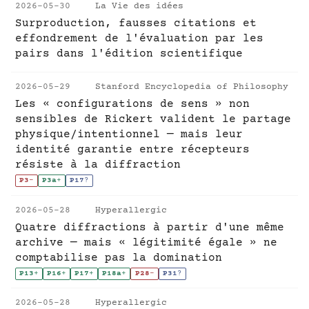
2026-05-30
La Vie des idées
Surproduction, fausses citations et
effondrement de l'évaluation par les
pairs dans l'édition scientifique
2026-05-29
Stanford Encyclopedia of Philosophy
Les « configurations de sens » non
sensibles de Rickert valident le partage
physique/intentionnel — mais leur
identité garantie entre récepteurs
résiste à la diffraction
P3
-
P3a
+
P17
?
2026-05-28
Hyperallergic
Quatre diffractions à partir d'une même
archive — mais « légitimité égale » ne
comptabilise pas la domination
P13
+
P16
+
P17
+
P18a
+
P28
-
P31
?
2026-05-28
Hyperallergic