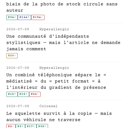
biais de la photo de stock circule sans
auteur
P3a
+
P14a
?
P19a
-
2026-07-09
Hyperallergic
Une communauté d'indépendants
stylistiques — mais l'article ne demande
jamais comment
P20
~
2026-07-08
Hyperallergic
Un combiné téléphonique sépare le «
médiatisé » du « petit format » à
l'intérieur du gradient de présence
P10
+
P15
+
P24
-
2026-07-08
Colossal
Le squelette survit à la copie — mais
aucun véhicule ne traverse
P2
-
P3
+
P17
+
P30
+