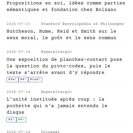
Propositions en soi, idées comme parties
sémantiques et fondation chez Bolzano
2026-07-15
Stanford Encyclopedia of Philosophy
Hutcheson, Hume, Reid et Smith sur le
sens moral, le goût et le sens commun
2026-07-14
Hyperallergic
Une exposition de planches-contact pose
la question du proto-codex, puis le
texte s'arrête avant d'y répondre
P3a
?
P8
?
P14a
?
2026-07-14
Hyperallergic
L'unité instituée après coup : la
pochette qui n'a jamais entendu le
disque
P2
?
P9
+
2026-07-14
Colossal