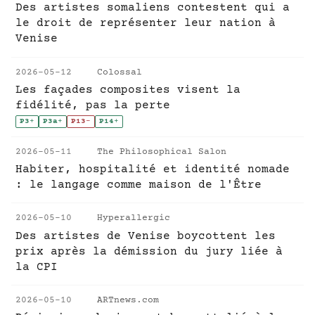
Des artistes somaliens contestent qui a
le droit de représenter leur nation à
Venise
2026-05-12
Colossal
Les façades composites visent la
fidélité, pas la perte
P3
+
P3a
+
P13
-
P14
+
2026-05-11
The Philosophical Salon
Habiter, hospitalité et identité nomade
: le langage comme maison de l'Être
2026-05-10
Hyperallergic
Des artistes de Venise boycottent les
prix après la démission du jury liée à
la CPI
2026-05-10
ARTnews.com