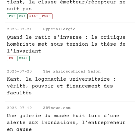
tient, la clause émetteur/récepteur ne
suit pas
P4
+
P5
+
P15
-
P16
-
2026-07-21
Hyperallergic
Quand le ratio s'inverse : la critique
homériste met sous tension la thèse de
l'invariant
P3
-
P3a
+
2026-07-20
The Philosophical Salon
Kant, la logomachie universitaire :
vérité, pouvoir et financement des
facultés
2026-07-19
ARTnews.com
Une galerie du musée fuit lors d'une
alerte aux inondations, l'entrepreneur
en cause