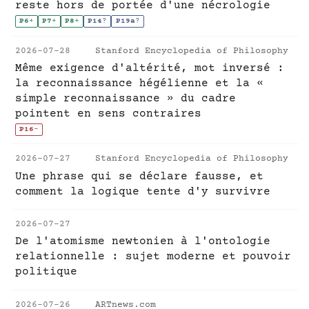
reste hors de portée d'une nécrologie
P6
+
P7
+
P8
+
P14
?
P19a
?
2026-07-28
Stanford Encyclopedia of Philosophy
Même exigence d'altérité, mot inversé :
la reconnaissance hégélienne et la «
simple reconnaissance » du cadre
pointent en sens contraires
P16
-
2026-07-27
Stanford Encyclopedia of Philosophy
Une phrase qui se déclare fausse, et
comment la logique tente d'y survivre
2026-07-27
De l'atomisme newtonien à l'ontologie
relationnelle : sujet moderne et pouvoir
politique
2026-07-26
ARTnews.com