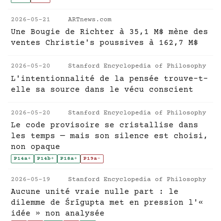
2026-05-21
ARTnews.com
Une Bougie de Richter à 35,1 M$ mène des
ventes Christie's poussives à 162,7 M$
2026-05-20
Stanford Encyclopedia of Philosophy
L'intentionnalité de la pensée trouve-t-
elle sa source dans le vécu conscient
2026-05-20
Stanford Encyclopedia of Philosophy
Le code provisoire se cristallise dans
les temps — mais son silence est choisi,
non opaque
P14a
+
P14b
+
P18a
+
P19a
-
2026-05-19
Stanford Encyclopedia of Philosophy
Aucune unité vraie nulle part : le
dilemme de Śrīgupta met en pression l'«
idée » non analysée