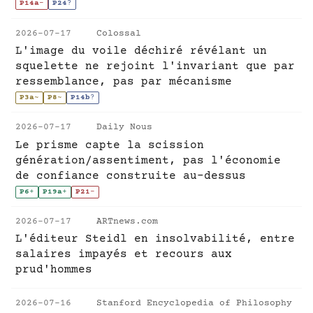
P14a
-
P24
?
2026-07-17
Colossal
L'image du voile déchiré révélant un
squelette ne rejoint l'invariant que par
ressemblance, pas par mécanisme
P3a
~
P8
~
P14b
?
2026-07-17
Daily Nous
Le prisme capte la scission
génération/assentiment, pas l'économie
de confiance construite au-dessus
P6
+
P19a
+
P21
-
2026-07-17
ARTnews.com
L'éditeur Steidl en insolvabilité, entre
salaires impayés et recours aux
prud'hommes
2026-07-16
Stanford Encyclopedia of Philosophy