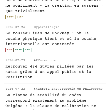
Deux décennies dans un entrepôt douanier
ne confirment « la création en suspens »
que trivialement
P10
~
P15
~
2026-07-24
Hyperallergic
Le rouleau iPad de Hockney : où la
couche physique tient et où la couche
intentionnelle est contestée
P2
-
P3a
+
P6
+
2026-07-23
ARTnews.com
Retrouver 424 œuvres pillées par les
nazis grâce à un appel public et la
restitution
2026-07-22
Stanford Encyclopedia of Philosophy
La clause de stabilité du codex
correspond exactement au problème
Origène ; la clause de calibration ne