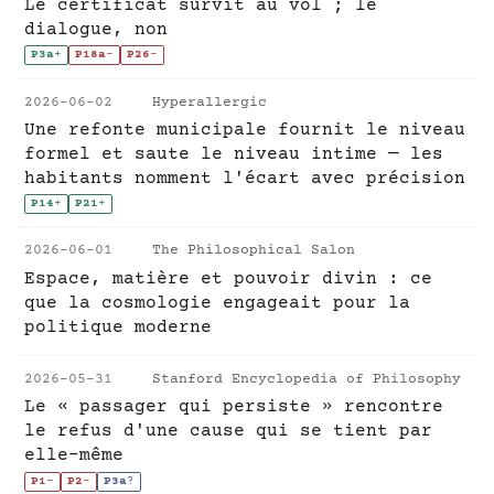
Le certificat survit au vol ; le
dialogue, non
P3a
+
P18a
-
P26
-
2026-06-02
Hyperallergic
Une refonte municipale fournit le niveau
formel et saute le niveau intime — les
habitants nomment l'écart avec précision
P14
+
P21
+
2026-06-01
The Philosophical Salon
Espace, matière et pouvoir divin : ce
que la cosmologie engageait pour la
politique moderne
2026-05-31
Stanford Encyclopedia of Philosophy
Le « passager qui persiste » rencontre
le refus d'une cause qui se tient par
elle-même
P1
-
P2
-
P3a
?