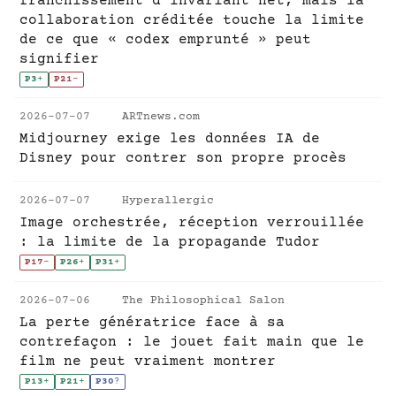
franchissement d'invariant net, mais la
collaboration créditée touche la limite
de ce que « codex emprunté » peut
signifier
P3
+
P21
-
2026-07-07
ARTnews.com
Midjourney exige les données IA de
Disney pour contrer son propre procès
2026-07-07
Hyperallergic
Image orchestrée, réception verrouillée
: la limite de la propagande Tudor
P17
-
P26
+
P31
+
2026-07-06
The Philosophical Salon
La perte génératrice face à sa
contrefaçon : le jouet fait main que le
film ne peut vraiment montrer
P13
+
P21
+
P30
?