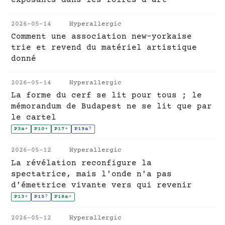
exposants dans les foires d'art
2026-05-14
Hyperallergic
Comment une association new-yorkaise
trie et revend du matériel artistique
donné
2026-05-14
Hyperallergic
La forme du cerf se lit pour tous ; le
mémorandum de Budapest ne se lit que par
le cartel
P3a
+
P10
+
P17
+
P19a
?
2026-05-12
Hyperallergic
La révélation reconfigure la
spectatrice, mais l'onde n'a pas
d'émettrice vivante vers qui revenir
P13
+
P15
?
P18a
+
2026-05-12
Hyperallergic