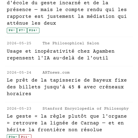
d'école du geste incarné et de la
présence — mais le compte rendu qui les
rapporte est justement la médiation qui
atténue les deux
P6
+
P7
+
P24
+
2026-05-25
The Philosophical Salon
Usage et inopérativité chez Agamben
repensent l'IA au-delà de l'outil
2026-05-24
ARTnews.com
Le prêt de la tapisserie de Bayeux fixe
des billets jusqu'à 45 $ avec créneaux
horaires
2026-05-23
Stanford Encyclopedia of Philosophy
Le geste « la règle plutôt que l'organe
» retrouve la lignée de Carnap — et en
hérite la frontière non résolue
P3a
+
P11
-