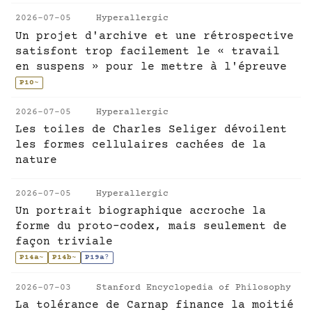
2026-07-05
Hyperallergic
Un projet d'archive et une rétrospective
satisfont trop facilement le « travail
en suspens » pour le mettre à l'épreuve
P10
~
2026-07-05
Hyperallergic
Les toiles de Charles Seliger dévoilent
les formes cellulaires cachées de la
nature
2026-07-05
Hyperallergic
Un portrait biographique accroche la
forme du proto-codex, mais seulement de
façon triviale
P14a
~
P14b
~
P19a
?
2026-07-03
Stanford Encyclopedia of Philosophy
La tolérance de Carnap finance la moitié