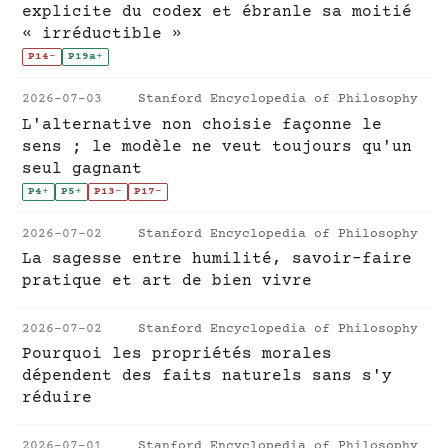
explicite du codex et ébranle sa moitié
« irréductible »
P14
-
P19a
+
2026-07-03
Stanford Encyclopedia of Philosophy
L'alternative non choisie façonne le
sens ; le modèle ne veut toujours qu'un
seul gagnant
P4
+
P5
+
P13
-
P17
-
2026-07-02
Stanford Encyclopedia of Philosophy
La sagesse entre humilité, savoir-faire
pratique et art de bien vivre
2026-07-02
Stanford Encyclopedia of Philosophy
Pourquoi les propriétés morales
dépendent des faits naturels sans s'y
réduire
2026-07-01
Stanford Encyclopedia of Philosophy