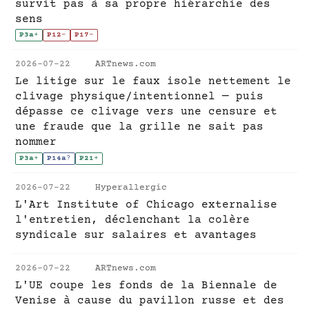
survit pas à sa propre hiérarchie des
sens
P3a
+
P12
-
P17
-
2026-07-22
ARTnews.com
Le litige sur le faux isole nettement le
clivage physique/intentionnel — puis
dépasse ce clivage vers une censure et
une fraude que la grille ne sait pas
nommer
P3a
+
P14a
?
P21
+
2026-07-22
Hyperallergic
L'Art Institute of Chicago externalise
l'entretien, déclenchant la colère
syndicale sur salaires et avantages
2026-07-22
ARTnews.com
L'UE coupe les fonds de la Biennale de
Venise à cause du pavillon russe et des