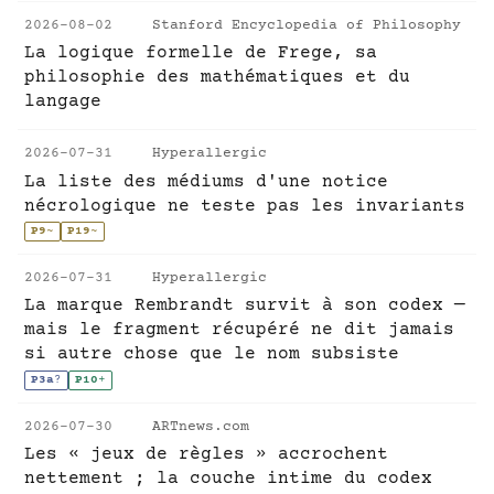
2026-08-02
Stanford Encyclopedia of Philosophy
La logique formelle de Frege, sa
philosophie des mathématiques et du
langage
2026-07-31
Hyperallergic
La liste des médiums d'une notice
nécrologique ne teste pas les invariants
P9
~
P19
~
2026-07-31
Hyperallergic
La marque Rembrandt survit à son codex —
mais le fragment récupéré ne dit jamais
si autre chose que le nom subsiste
P3a
?
P10
+
2026-07-30
ARTnews.com
Les « jeux de règles » accrochent
nettement ; la couche intime du codex