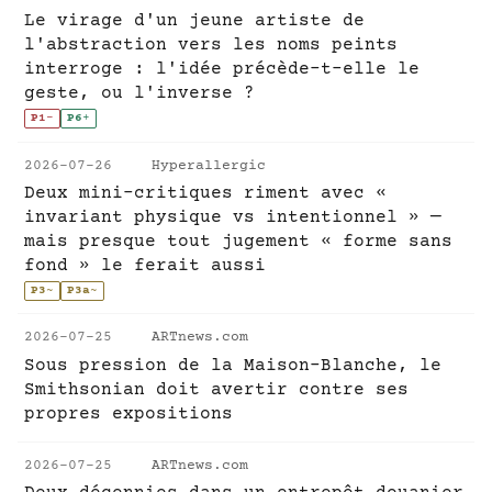
Le virage d'un jeune artiste de
l'abstraction vers les noms peints
interroge : l'idée précède-t-elle le
geste, ou l'inverse ?
P1
-
P6
+
2026-07-26
Hyperallergic
Deux mini-critiques riment avec «
invariant physique vs intentionnel » —
mais presque tout jugement « forme sans
fond » le ferait aussi
P3
~
P3a
~
2026-07-25
ARTnews.com
Sous pression de la Maison-Blanche, le
Smithsonian doit avertir contre ses
propres expositions
2026-07-25
ARTnews.com