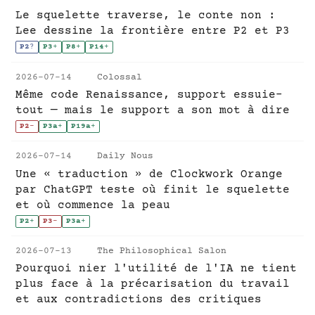
Le squelette traverse, le conte non :
Lee dessine la frontière entre P2 et P3
P2
?
P3
+
P8
+
P14
+
2026-07-14
Colossal
Même code Renaissance, support essuie-
tout — mais le support a son mot à dire
P2
-
P3a
+
P19a
+
2026-07-14
Daily Nous
Une « traduction » de Clockwork Orange
par ChatGPT teste où finit le squelette
et où commence la peau
P2
+
P3
-
P3a
+
2026-07-13
The Philosophical Salon
Pourquoi nier l'utilité de l'IA ne tient
plus face à la précarisation du travail
et aux contradictions des critiques