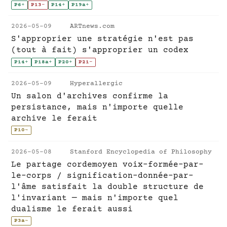
P6
+
P13
-
P14
+
P19a
+
2026-05-09
ARTnews.com
S'approprier une stratégie n'est pas
(tout à fait) s'approprier un codex
P14
+
P18a
+
P20
+
P21
-
2026-05-09
Hyperallergic
Un salon d'archives confirme la
persistance, mais n'importe quelle
archive le ferait
P10
~
2026-05-08
Stanford Encyclopedia of Philosophy
Le partage cordemoyen voix-formée-par-
le-corps / signification-donnée-par-
l'âme satisfait la double structure de
l'invariant — mais n'importe quel
dualisme le ferait aussi
P3a
~