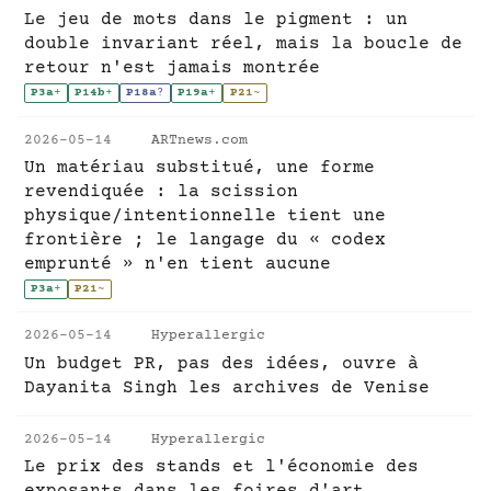
Le jeu de mots dans le pigment : un
double invariant réel, mais la boucle de
retour n'est jamais montrée
P3a
+
P14b
+
P18a
?
P19a
+
P21
~
2026-05-14
ARTnews.com
Un matériau substitué, une forme
revendiquée : la scission
physique/intentionnelle tient une
frontière ; le langage du « codex
emprunté » n'en tient aucune
P3a
+
P21
~
2026-05-14
Hyperallergic
Un budget PR, pas des idées, ouvre à
Dayanita Singh les archives de Venise
2026-05-14
Hyperallergic
Le prix des stands et l'économie des