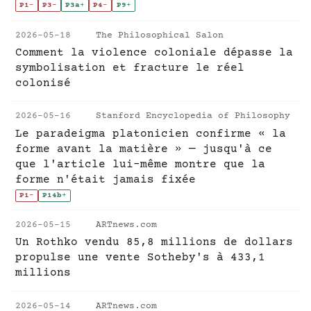
P1
-
P3
-
P3a
+
P4
-
P9
+
2026-05-18
The Philosophical Salon
Comment la violence coloniale dépasse la
symbolisation et fracture le réel
colonisé
2026-05-16
Stanford Encyclopedia of Philosophy
Le paradeigma platonicien confirme « la
forme avant la matière » — jusqu'à ce
que l'article lui-même montre que la
forme n'était jamais fixée
P1
-
P14b
+
2026-05-15
ARTnews.com
Un Rothko vendu 85,8 millions de dollars
propulse une vente Sotheby's à 433,1
millions
2026-05-14
ARTnews.com