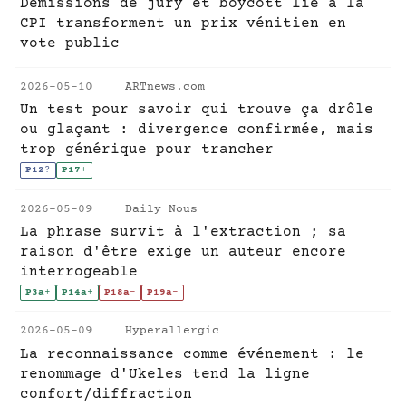
Démissions de jury et boycott lié à la
CPI transforment un prix vénitien en
vote public
2026-05-10
ARTnews.com
Un test pour savoir qui trouve ça drôle
ou glaçant : divergence confirmée, mais
trop générique pour trancher
P12
?
P17
+
2026-05-09
Daily Nous
La phrase survit à l'extraction ; sa
raison d'être exige un auteur encore
interrogeable
P3a
+
P14a
+
P18a
-
P19a
-
2026-05-09
Hyperallergic
La reconnaissance comme événement : le
renommage d'Ukeles tend la ligne
confort/diffraction