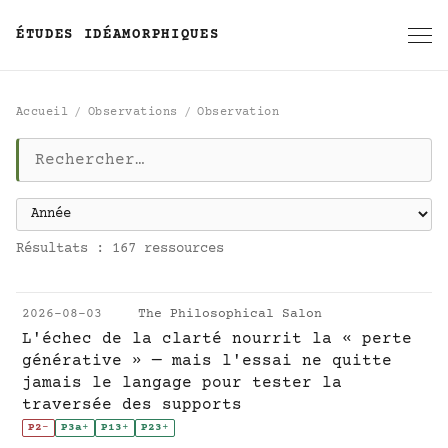
ÉTUDES IDÉAMORPHIQUES
Accueil
Observations
Observation
Observation
Résultats : 167 ressources
2026-08-03
The Philosophical Salon
L'échec de la clarté nourrit la « perte
générative » — mais l'essai ne quitte
jamais le langage pour tester la
traversée des supports
P2
-
P3a
+
P13
+
P23
+