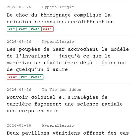
2026-05-26
Hyperallergic
Le choc du témoignage complique la
scission reconnaissance/diffraction
P6
+
P10
+
P13
+
P23
-
2026-05-26
Hyperallergic
Les poupées de Saar accrochent le modèle
de l'invariant — jusqu'à ce que le
matériau se révèle être déjà l'émission
de quelqu'un d'autre
P3a
-
P8
+
P19a
+
2026-05-26
La Vie des idées
Pouvoir colonial et stratégies de
carrière façonnent une science raciale
des corps chinois
2026-05-26
Hyperallergic
Deux pavillons vénitiens offrent des cas