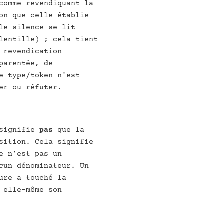
comme revendiquant la
on que celle établie
le silence se lit
lentille) ; cela tient
 revendication
parentée, de
e type/token n'est
er ou réfuter.
 signifie
pas
que la
sition. Cela signifie
e n’est pas un
cun dénominateur. Un
ure a touché la
 elle-même son