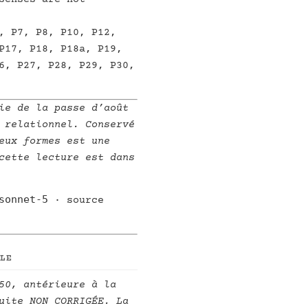
, P7, P8, P10, P12,
P17, P18, P18a, P19,
6, P27, P28, P29, P30,
ie de la passe d’août
 relationnel. Conservé
eux formes est une
cette lecture est dans
sonnet-5
· source
LLE
50, antérieure à la
uite NON CORRIGÉE. La