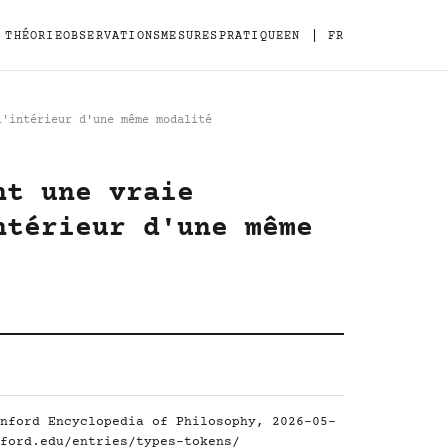
|
THÉORIE
OBSERVATIONS
MESURES
PRATIQUE
EN
FR
l'intérieur d'une même modalité
nt une vraie
ntérieur d'une même
nford Encyclopedia of Philosophy, 2026-05-
ford.edu/entries/types-tokens/