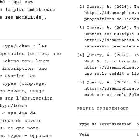
té — qui est
[2]
Quercy, A. (2026). Th
n la plus ambitieuse
https://ideamorphism.o
s les modalités).
propositions-de-lideam
[3]
Quercy, A. (2026). Th
Content and Multiple E
https://ideamorphism.o
 type/token : les
sans-vehicule-contenu-
épétables (un mot, une
[4]
Quercy, A. (2026). In
 tokens sont leurs
What No Space Grounds.
https://ideamorphism.o
 inscription, une
une-regle-suffit-a-lie
e examine les
[5]
Quercy, A. (2026). Th
 types (comptage,
https://ideamorphism.o
on-tokens, usage
muet-sur-sa-regle-5blm
s sur l'abstraction
type/token
PROFIL ÉPISTÉMIQUE
 « système de
mique de savoir
Type de revendication
b
ut ce que nous
Voix
t
es types — opposant