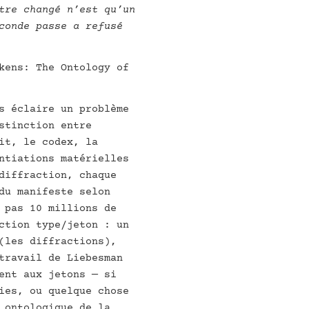
tre changé n’est qu’un
conde passe a refusé
kens: The Ontology of
s éclaire un problème
stinction entre
it, le codex, la
ntiations matérielles
diffraction, chaque
du manifeste selon
 pas 10 millions de
ction type/jeton : un
(les diffractions),
travail de Liebesman
ent aux jetons — si
ies, ou quelque chose
 ontologique de la