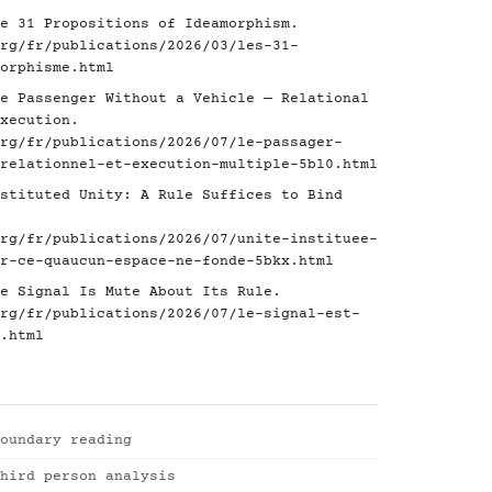
e 31 Propositions of Ideamorphism.
rg/fr/publications/2026/03/les-31-
orphisme.html
e Passenger Without a Vehicle — Relational
xecution.
rg/fr/publications/2026/07/le-passager-
relationnel-et-execution-multiple-5bl0.html
stituted Unity: A Rule Suffices to Bind
rg/fr/publications/2026/07/unite-instituee-
r-ce-quaucun-espace-ne-fonde-5bkx.html
e Signal Is Mute About Its Rule.
rg/fr/publications/2026/07/le-signal-est-
.html
oundary reading
hird person analysis