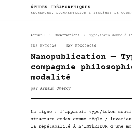
ÉTUDES IDÉAMORPHIQUES
RECHERCHE, DOCUMENTATION & SYSTÈMES DE CONN
Accueil
Observations
Type/token donne à l
IDS-RNI0026
|
NAN-RDG000036
Nanopublication — Ty
compagnie philosophi
modalité
par Arnaud Quercy
La ligne : l'appareil type/token souti
structure codex-comme-règle / invarian
la répétabilité À L'INTÉRIEUR d'une mo