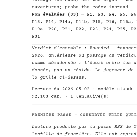
ouvertures; probe the codex instead
Non évaluées (33)
— P1, P3, P4, P5, P6
P13, P14, P14a, P14b, P15, P16, P16a, 
P19a, P20, P21, P22, P23, P24, P25, P2
P31
Verdict d’ensemble :
Bounded
— taxonom
2026, antérieure au passage au verdict
comme métadonnée : l’écart entre les d
donnée, pas un résidu. Le jugement de 
la grille ci-dessus.
claude-
Lecture du 2026-05-02 · modèle
92,103 car. · 1 tentative(s)
PREMIÈRE PASSE — CONSERVÉE TELLE QUE
Lecture produite par la passe RSS de T
lentille de frontière. Elle est reprod