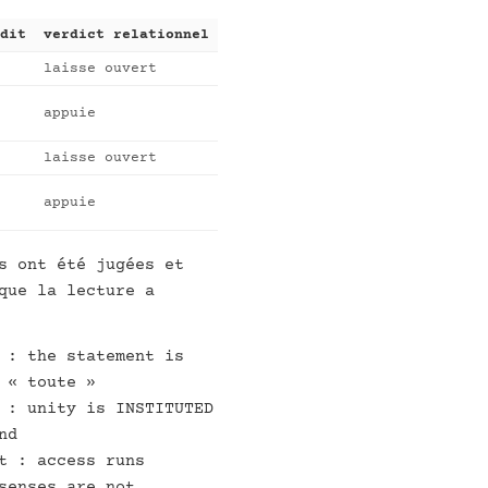
dit
verdict relationnel
laisse ouvert
appuie
laisse ouvert
appuie
s ont été jugées et
ue la lecture a
 : the statement is
 « toute »
 : unity is INSTITUTED
nd
t : access runs
senses are not