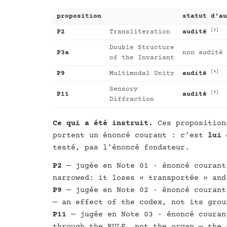
proposition
statut d’au
[3]
P2
Transliteration
audité
Double Structure
P3a
non audité
of the Invariant
[4]
P9
Multimodal Unity
audité
Sensory
[5]
P11
audité
Diffraction
Ce qui a été instruit.
Ces proposition
portent un énoncé courant : c’est
lui
q
testé, pas l’énoncé fondateur.
P2
— jugée en Note 01 · énoncé courant
narrowed: it loses « transportée » and
P9
— jugée en Note 02 · énoncé courant
— an effect of the codex, not its grou
P11
— jugée en Note 03 · énoncé couran
through the RULE, not the organ — the 