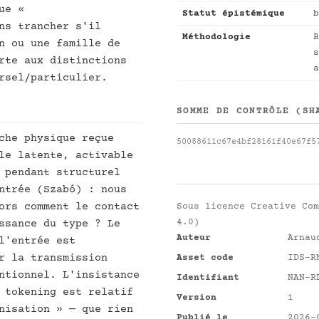
ue «
Statut épistémique
b
ns trancher s'il
Méthodologie
B
n ou une famille de
s
rte aux distinctions
a
rsel/particulier.
SOMME DE CONTRÔLE (SH
che physique reçue
50088611c67e4bf28161f40e67f5
le latente, activable
 pendant structurel
ntrée (Szabó) : nous
ors comment le contact
Sous licence
Creative Com
4.0)
ssance du type ? Le
Auteur
Arnau
l'entrée est
r la transmission
Asset code
IDS-R
ntionnel. L'insistance
Identifiant
NAN-R
 tokening est relatif
Version
1
nisation » — que rien
Publié le
2026-