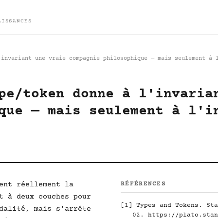
AISSANCES
'invariant une vraie compagnie philosophique — mais seulement à 
pe/token donne à l'invaria
que — mais seulement à l'i
ent réellement la
RÉFÉRENCES
t à deux couches pour
[1]
Types and Tokens. Sta
dalité, mais s'arrête
02.
https://plato.stan