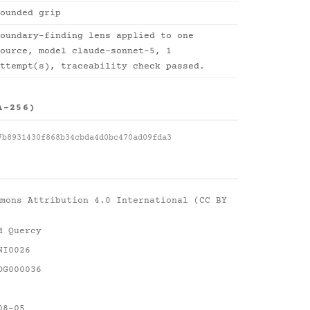
ounded grip
oundary-finding lens applied to one
ource, model claude-sonnet-5, 1
ttempt(s), traceability check passed.
A-256)
7b8931430f868b34cbda4d0bc470ad09fda3
mons Attribution 4.0 International (CC BY
d Quercy
NI0026
DG000036
08-05