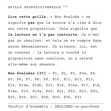
[2]
GRILLE PROPOSITIONNELLE
Lire cette grille.
« Non évaluée » ne
signifie
pas
que la source n’a rien à dire
sur cette proposition. Cela signifie que
la lecture ne l’a pas instruite
. Ce n’est
pas un résultat, et cela ne se compte dans
aucun dénominateur. Un silence, lui, est
un constat : la lecture a touché la
proposition sans conclure, ou a relevé
elle-même son absence.
Non évaluées (37)
— P1, P2, P3, P3a, P4,
P5, P6, P7, P8, P9, P10, P11, P12, P13,
P14, P14a, P14b, P15, P16, P16a, P17, P18,
P18a, P19, P19a, P20, P21, P22, P23, P24,
P25, P26, P27, P28, P29, P30, P31
Verdict d’ensemble :
DECLINED:no-purchase