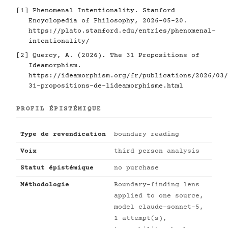
[1]
Phenomenal Intentionality. Stanford
Encyclopedia of Philosophy, 2026-05-20.
https://plato.stanford.edu/entries/phenomenal-
intentionality/
[2]
Quercy, A. (2026). The 31 Propositions of
Ideamorphism.
https://ideamorphism.org/fr/publications/2026/03/
31-propositions-de-lideamorphisme.html
PROFIL ÉPISTÉMIQUE
Type de revendication
boundary reading
Voix
third person analysis
Statut épistémique
no purchase
Méthodologie
Boundary-finding lens
applied to one source,
model claude-sonnet-5,
1 attempt(s),