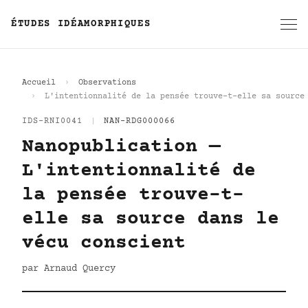
ÉTUDES IDÉAMORPHIQUES
Accueil
Observations
L'intentionnalité de la pensée trouve-t-elle sa source
IDS-RNI0041
|
NAN-RDG000066
Nanopublication —
L'intentionnalité de
la pensée trouve-t-
elle sa source dans le
vécu conscient
par Arnaud Quercy