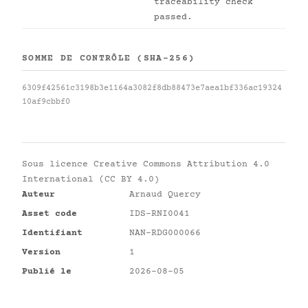
traceability check
passed.
SOMME DE CONTRÔLE (SHA-256)
6309f42561c3198b3e1164a3082f8db88473e7aea1bf336ac19324
10af9cbbf0
Sous licence
Creative Commons Attribution 4.0
International (CC BY 4.0)
Auteur
Arnaud Quercy
Asset code
IDS-RNI0041
Identifiant
NAN-RDG000066
Version
1
Publié le
2026-08-05