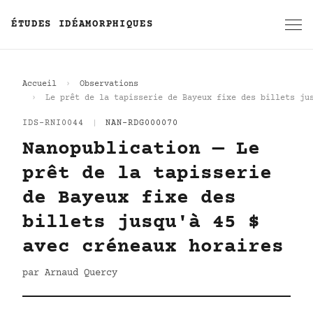
ÉTUDES IDÉAMORPHIQUES
Accueil
Observations
Le prêt de la tapisserie de Bayeux fixe des billets ju
IDS-RNI0044
|
NAN-RDG000070
Nanopublication — Le
prêt de la tapisserie
de Bayeux fixe des
billets jusqu'à 45 $
avec créneaux horaires
par Arnaud Quercy