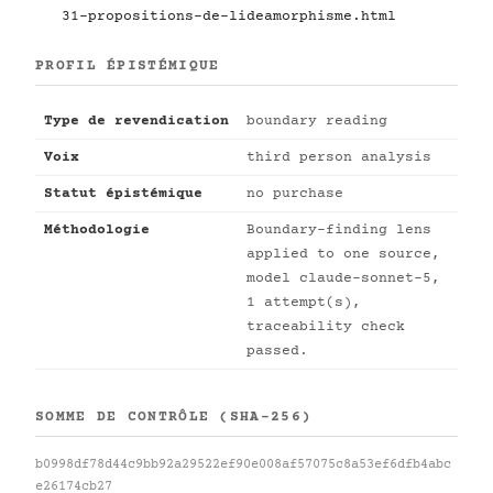
31-propositions-de-lideamorphisme.html
PROFIL ÉPISTÉMIQUE
Type de revendication
boundary reading
Voix
third person analysis
Statut épistémique
no purchase
Méthodologie
Boundary-finding lens
applied to one source,
model claude-sonnet-5,
1 attempt(s),
traceability check
passed.
SOMME DE CONTRÔLE (SHA-256)
b0998df78d44c9bb92a29522ef90e008af57075c8a53ef6dfb4abc
e26174cb27