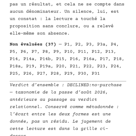
pas un résultat, et cela ne se compte dans
aucun dénominateur. Un silence, lui, est
un constat : la lecture a touché la
proposition sans conclure, ou a relevé
elle-même son absence.
Non évaluées (37)
— P1, P2, P3, P3a, P4,
P5, P6, P7, P8, P9, P10, P11, P12, P13,
P14, P14a, P14b, P15, P16, P16a, P17, P18,
P18a, P19, P19a, P20, P21, P22, P23, P24,
P25, P26, P27, P28, P29, P30, P31
Verdict d’ensemble :
DECLINED:no-purchase
— taxonomie de la passe d’août 2026,
antérieure au passage au verdict
relationnel. Conservé comme métadonnée :
l’écart entre les deux formes est une
donnée, pas un résidu. Le jugement de
cette lecture est dans la grille ci-