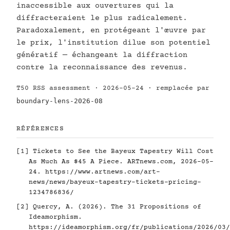
inaccessible aux ouvertures qui la
diffracteraient le plus radicalement.
Paradoxalement, en protégeant l'œuvre par
le prix, l'institution dilue son potentiel
génératif — échangeant la diffraction
contre la reconnaissance des revenus.
T50 RSS assessment · 2026-05-24 · remplacée par
boundary-lens-2026-08
RÉFÉRENCES
[1]
Tickets to See the Bayeux Tapestry Will Cost
As Much As $45 A Piece. ARTnews.com, 2026-05-
24.
https://www.artnews.com/art-
news/news/bayeux-tapestry-tickets-pricing-
1234786836/
[2]
Quercy, A. (2026). The 31 Propositions of
Ideamorphism.
https://ideamorphism.org/fr/publications/2026/03/