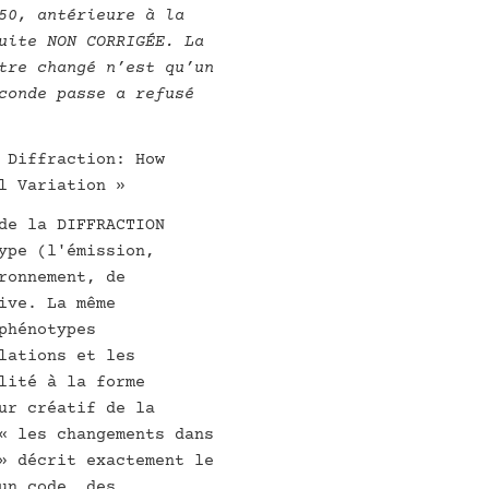
50, antérieure à la
uite NON CORRIGÉE. La
tre changé n’est qu’un
conde passe a refusé
 Diffraction: How
l Variation »
de la DIFFRACTION
ype (l'émission,
ronnement, de
ive. La même
phénotypes
lations et les
lité à la forme
ur créatif de la
« les changements dans
» décrit exactement le
un code, des