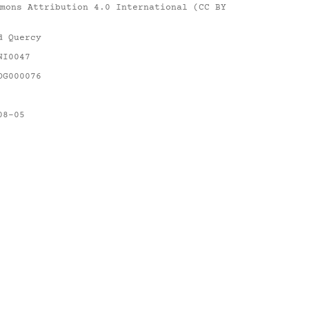
mons Attribution 4.0 International (CC BY
d Quercy
NI0047
DG000076
08-05