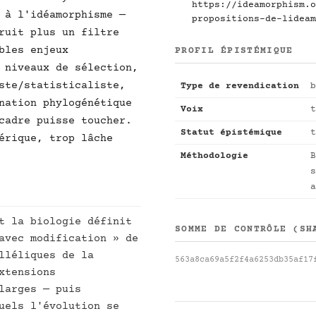
https://ideamorphism.o
 à l'idéamorphisme —
propositions-de-lideam
ruit plus un filtre
bles enjeux
PROFIL ÉPISTÉMIQUE
 niveaux de sélection,
ste/statisticaliste,
Type de revendication
b
nation phylogénétique
Voix
t
cadre puisse toucher.
Statut épistémique
t
érique, trop lâche
Méthodologie
B
s
a
t la biologie définit
SOMME DE CONTRÔLE (SH
avec modification » de
lléliques de la
563a8ca69a5f2f4a6253db35af17
xtensions
larges — puis
uels l'évolution se