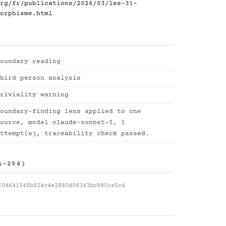
rg/fr/publications/2026/03/les-31-
orphisme.html
oundary reading
hird person analysis
riviality warning
oundary-finding lens applied to one
ource, model claude-sonnet-5, 1
ttempt(s), traceability check passed.
A-256)
f0d641548b824c4e2880d08343bc985ca5c4