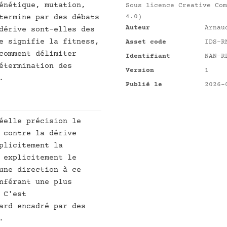
énétique, mutation,
Sous licence
Creative Com
termine par des débats
4.0)
Auteur
Arnau
dérive sont-elles des
e signifie la fitness,
Asset code
IDS-R
comment délimiter
Identifiant
NAN-R
étermination des
Version
1
.
Publié le
2026-
éelle précision le
 contre la dérive
plicitement la
 explicitement le
une direction à ce
nférant une plus
 C'est
ard encadré par des
.