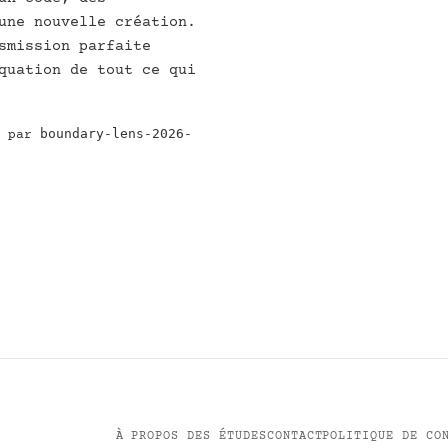
une nouvelle création.
smission parfaite
quation de tout ce qui
boundary-lens-2026-
e par
À PROPOS DES ÉTUDES
CONTACT
POLITIQUE DE CO