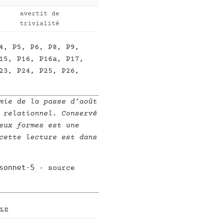
avertit de
trivialité
4, P5, P6, P8, P9,
15, P16, P16a, P17,
23, P24, P25, P26,
mie de la passe d’août
 relationnel. Conservé
eux formes est une
cette lecture est dans
sonnet-5
· source
LLE