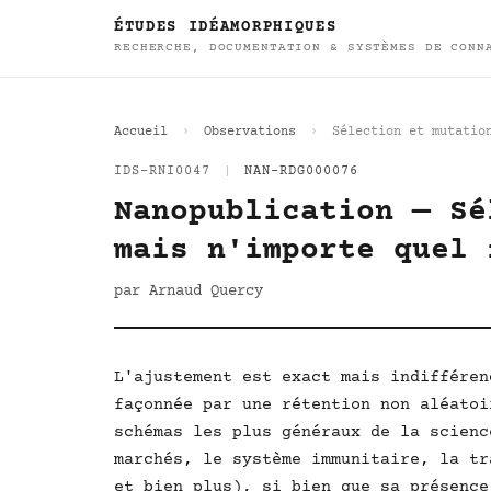
ÉTUDES IDÉAMORPHIQUES
RECHERCHE, DOCUMENTATION & SYSTÈMES DE CONN
Accueil
Observations
Sélection et mutatio
IDS-RNI0047
|
NAN-RDG000076
Nanopublication — Sé
mais n'importe quel 
par Arnaud Quercy
L'ajustement est exact mais indifféren
façonnée par une rétention non aléatoi
schémas les plus généraux de la scienc
marchés, le système immunitaire, la tr
et bien plus), si bien que sa présence