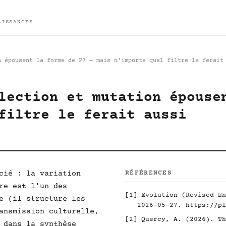
AISSANCES
n épousent la forme de P7 — mais n'importe quel filtre le ferait
lection et mutation épouse
filtre le ferait aussi
cié : la variation
RÉFÉRENCES
re est l'un des
[1]
Evolution (Revised En
e (il structure les
2026-05-27.
https://pl
ansmission culturelle,
[2]
Quercy, A. (2026). Th
 dans la synthèse