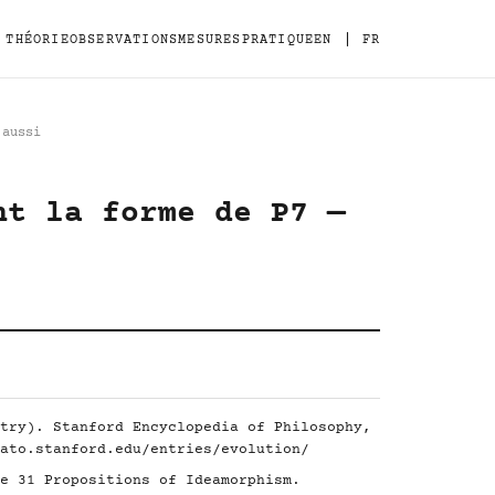
|
THÉORIE
OBSERVATIONS
MESURES
PRATIQUE
EN
FR
 aussi
nt la forme de P7 —
try). Stanford Encyclopedia of Philosophy,
ato.stanford.edu/entries/evolution/
e 31 Propositions of Ideamorphism.