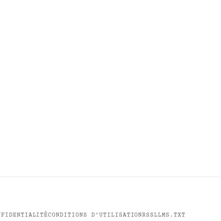
NFIDENTIALITÉ
CONDITIONS D'UTILISATION
RSS
LLMS.TXT