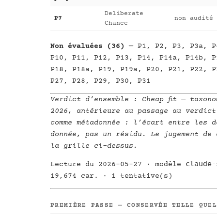
Deliberate
P7
non audité
Chance
Non évaluées (36)
— P1, P2, P3, P3a, P
P10, P11, P12, P13, P14, P14a, P14b, P
P18, P18a, P19, P19a, P20, P21, P22, P
P27, P28, P29, P30, P31
Verdict d’ensemble :
Cheap fit
— taxono
2026, antérieure au passage au verdict
comme métadonnée : l’écart entre les d
donnée, pas un résidu. Le jugement de 
la grille ci-dessus.
claude-
Lecture du 2026-05-27 · modèle
19,674 car. · 1 tentative(s)
PREMIÈRE PASSE — CONSERVÉE TELLE QUE