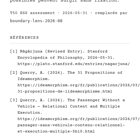
possibles peuvent surgir sans fixation.
T50 RSS assessment · 2026-05-31 · remplacée par
boundary-lens-2026-08
RÉFÉRENCES
[1]
Nāgārjuna (Revised Entry). Stanford
Encyclopedia of Philosophy, 2026-05-31.
https://plato.stanford.edu/entries/nagarjuna/
[2]
Quercy, A. (2026). The 31 Propositions of
Ideamorphism.
https://ideamorphism.org/fr/publications/2026/03/
31-propositions-de-lideamorphisme.html
[3]
Quercy, A. (2026). The Passenger Without a
Vehicle — Relational Content and Multiple
Execution.
https://ideamorphism.org/fr/publications/2026/07/
passager-sans-vehicule-contenu-relationnel-
et-execution-multiple-5bl0.html