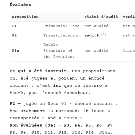
Évaluées
proposition
statut d’audit
verdi
P1
Primordial Idea
non audité
met s
[3]
P2
Transliteration
audité
met s
Double
P3a
Structure of
non audité
laiss
the Invariant
Ce qui a été instruit.
Ces propositions
ont été jugées et portent un énoncé
courant : c’est
lui
que la lecture a
testé, pas l’énoncé fondateur.
P2
— jugée en Note 01 · énoncé courant :
the statement is narrowed: it loses «
transportée » and « toute »
Non évaluées (34)
— P3, P4, P5, P6, P7,
P8, P9, P10, P11, P12, P13, P14, P14a,