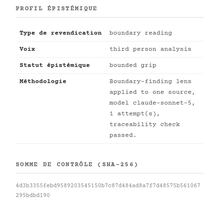
PROFIL ÉPISTÉMIQUE
Type de revendication
boundary reading
Voix
third person analysis
Statut épistémique
bounded grip
Méthodologie
Boundary-finding lens
applied to one source,
model claude-sonnet-5,
1 attempt(s),
traceability check
passed.
SOMME DE CONTRÔLE (SHA-256)
4d3b3355febd9589203545150b7c87d484ad8a7f7d48575b561067
295bdbd190