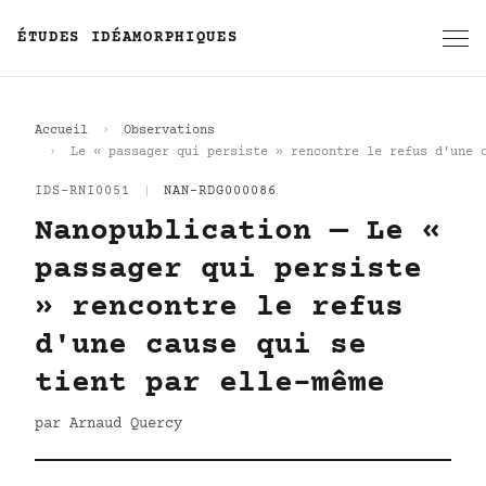
ÉTUDES IDÉAMORPHIQUES
Accueil
Observations
Le « passager qui persiste » rencontre le refus d'une 
IDS-RNI0051
|
NAN-RDG000086
Nanopublication — Le «
passager qui persiste
» rencontre le refus
d'une cause qui se
tient par elle-même
par Arnaud Quercy