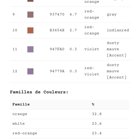
orange
red-
9
937470
4.7
gray
orange
red-
10
B3654B
2.7
indianred
orange
dusty
11
947FA0
0.3
violet
mauve
[Accent]
dusty
red-
12
94779A
0.3
mauve
violet
[Accent]
Familles de Couleurs:
Famille
%
orange
32.8
white
23.6
red-orange
23.4