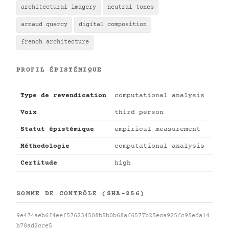
architectural imagery
neutral tones
arnaud quercy
digital composition
french architecture
PROFIL ÉPISTÉMIQUE
Type de revendication
computational analysis
Voix
third person
Statut épistémique
empirical measurement
Méthodologie
computational analysis
Certitude
high
SOMME DE CONTRÔLE (SHA-256)
9e474aeb6f4eef576234508b5b0b68af6577b25eca925fc95eda14
b78ad2cce5