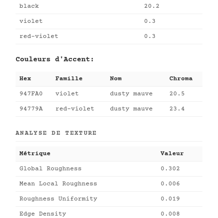
black
20.2
violet
0.3
red-violet
0.3
Couleurs d'Accent:
Hex
Famille
Nom
Chroma
947FA0
violet
dusty mauve
20.5
94779A
red-violet
dusty mauve
23.4
ANALYSE DE TEXTURE
Métrique
Valeur
Global Roughness
0.302
Mean Local Roughness
0.006
Roughness Uniformity
0.019
Edge Density
0.008