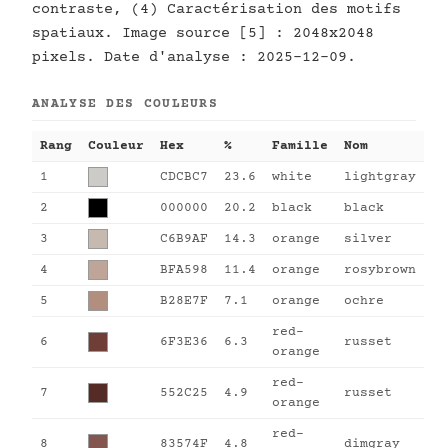
contraste, (4) Caractérisation des motifs
spatiaux. Image source [5] : 2048x2048
pixels. Date d'analyse : 2025-12-09.
ANALYSE DES COULEURS
Rang
Couleur
Hex
%
Famille
Nom
1
CDCBC7
23.6
white
lightgray
2
000000
20.2
black
black
3
C6B9AF
14.3
orange
silver
4
BFA598
11.4
orange
rosybrown
5
B28E7F
7.1
orange
ochre
red-
6
6F3E36
6.3
russet
orange
red-
7
552C25
4.9
russet
orange
red-
8
83574F
4.8
dimgray