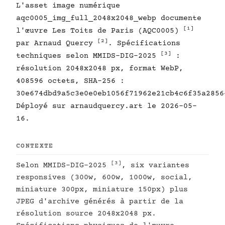
L'asset image numérique
aqc0005_img_full_2048x2048_webp documente
[1]
l'œuvre Les Toits de Paris (AQC0005)
[2]
par Arnaud Quercy
. Spécifications
[3]
techniques selon MMIDS-DIG-2025
:
résolution 2048x2048 px, format WebP,
408596 octets, SHA-256 :
30e674dbd9a5c3e0e0eb1056f71962e21cb4c6f35a2856
Déployé sur arnaudquercy.art le 2026-05-
16.
CONTEXTE
[3]
Selon MMIDS-DIG-2025
, six variantes
responsives (300w, 600w, 1000w, social,
miniature 300px, miniature 150px) plus
JPEG d'archive générés à partir de la
résolution source 2048x2048 px.