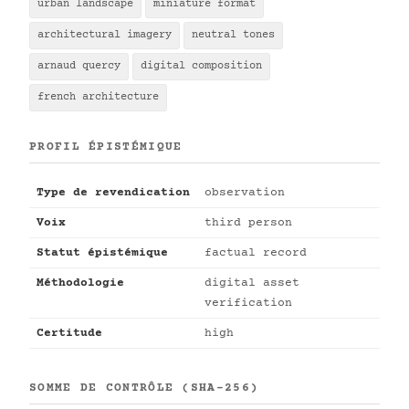
urban landscape
miniature format
architectural imagery
neutral tones
arnaud quercy
digital composition
french architecture
PROFIL ÉPISTÉMIQUE
Type de revendication
observation
Voix
third person
Statut épistémique
factual record
Méthodologie
digital asset
verification
Certitude
high
SOMME DE CONTRÔLE (SHA-256)