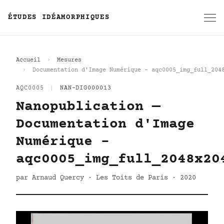
ÉTUDES IDÉAMORPHIQUES
Accueil
Mesures
Documentation d'Image Numérique - aqc0005_img_full_204
AQC0005
|
NAN-DIG000013
Nanopublication —
Documentation d'Image
Numérique -
aqc0005_img_full_2048x20
par Arnaud Quercy · Les Toits de Paris · 2020