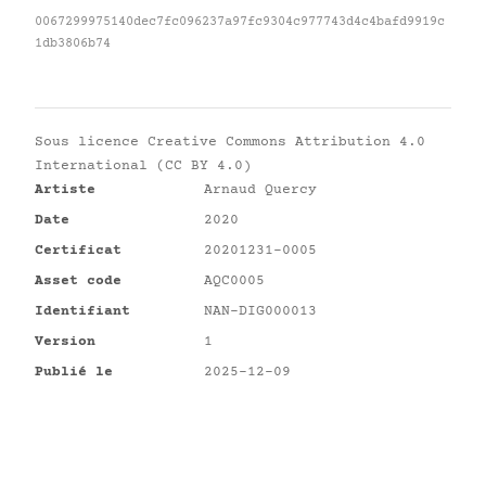
0067299975140dec7fc096237a97fc9304c977743d4c4bafd9919c
1db3806b74
Sous licence
Creative Commons Attribution 4.0
International (CC BY 4.0)
Artiste
Arnaud Quercy
Date
2020
Certificat
20201231-0005
Asset code
AQC0005
Identifiant
NAN-DIG000013
Version
1
Publié le
2025-12-09