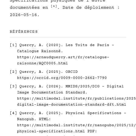
Spécifications physiques de l'œuvre
[4]
documentées en
. Date de déploiement :
2026-05-16.
RÉFÉRENCES
[1]
Quercy, A. (2020). Les Toits de Paris -
Catalogue Raisonné.
https://arnaudquercy.art/fr/catalogue-
raisonne/AQC0005.html
[2]
Quercy, A. (2025). ORCID
https://orcid.org/0009-0000-2662-7790
[3]
Quercy, A. (2026). MMIDS/2025/DIG - Digital
Image Documentation Standard.
https://multimodal.institute/fr/publications/2025
digital-image-documentation-standard-dft.html
[4]
Quercy, A. (2025). Physical Specifications -
Nanopub. HTML:
https://multimodal.institute/fr/nanopubs/2025/12/
physical-specifications.html
PDF: