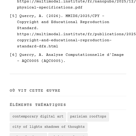
https://multimodal.institute/fr/nanopubs/2025/12/
physical-specifications.pdf
[5]
Quercy, A. (2026). MMIDS/2025/CPY -
Copyright and Educational Reproduction
Standard.
https://multimodal.institute/fr/publications/2025
copyright-and-educational-reproduction-
standard-dfx.html
[6]
Quercy, A. Analyse Computationnelle d'Image
- AQC0005 (AQC0005).
OÙ VIT CETTE ŒUVRE
ÉLÉMENTS THÉMATIQUES
contemporary digital art
parisian rooftops
city of lights shadows of thoughts