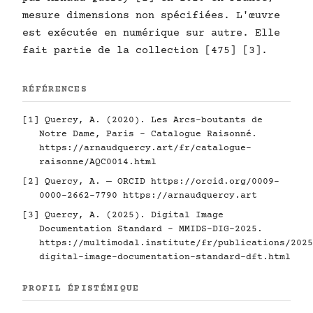
mesure dimensions non spécifiées. L'œuvre
est exécutée en numérique sur autre. Elle
fait partie de la collection [475] [3].
RÉFÉRENCES
[1] Quercy, A. (2020). Les Arcs-boutants de
Notre Dame, Paris - Catalogue Raisonné.
https://arnaudquercy.art/fr/catalogue-
raisonne/AQC0014.html
[2] Quercy, A. — ORCID
https://orcid.org/0009-
0000-2662-7790
https://arnaudquercy.art
[3] Quercy, A. (2025). Digital Image
Documentation Standard - MMIDS-DIG-2025.
https://multimodal.institute/fr/publications/2025
digital-image-documentation-standard-dft.html
PROFIL ÉPISTÉMIQUE