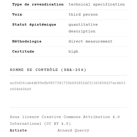
Type de revendication
technical specification
Voix
third person
Statut épistémique
quantitative
description
Méthodologie
direct measurement
Certitude
high
SOMME DE CONTRÔLE (SHA-256)
acf0d361ab4db99e8b9857381730b692852df31363858207ac4b53
c604e606e9
Sous licence
Creative Commons Attribution 4.0
International (CC BY 4.0)
Artiste
Arnaud Quercy