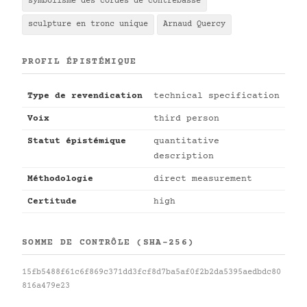
symbolisme des cordes de contrebasse
sculpture en tronc unique
Arnaud Quercy
PROFIL ÉPISTÉMIQUE
Type de revendication
technical specification
Voix
third person
Statut épistémique
quantitative
description
Méthodologie
direct measurement
Certitude
high
SOMME DE CONTRÔLE (SHA-256)
15fb5488f61c6f869c371dd3fcf8d7ba5af0f2b2da5395aedbdc80
816a479e23