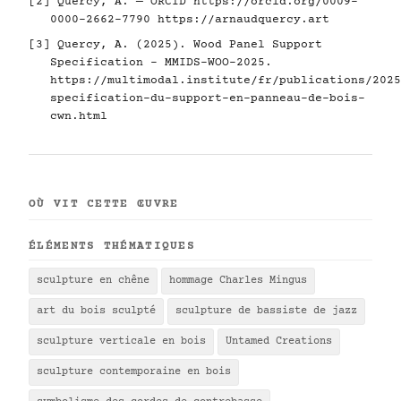
[2] Quercy, A. — ORCID
https://orcid.org/0009-
0000-2662-7790
https://arnaudquercy.art
[3] Quercy, A. (2025). Wood Panel Support
Specification - MMIDS-WOO-2025.
https://multimodal.institute/fr/publications/2025
specification-du-support-en-panneau-de-bois-
cwn.html
OÙ VIT CETTE ŒUVRE
ÉLÉMENTS THÉMATIQUES
sculpture en chêne
hommage Charles Mingus
art du bois sculpté
sculpture de bassiste de jazz
sculpture verticale en bois
Untamed Creations
sculpture contemporaine en bois