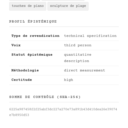
touches de piano
sculpture de plage
PROFIL ÉPISTÉMIQUE
Type de revendication
technical specification
Voix
third person
Statut épistémique
quantitative
description
Méthodologie
direct measurement
Certitude
high
SOMME DE CONTRÔLE (SHA-256)
6225a987458f2f25abf3dc227a270e73a891b43d410dea26e39074
e7b8950d53