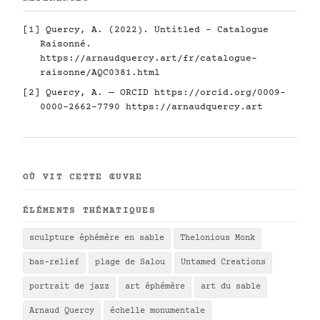
[1] Quercy, A. (2022). Untitled - Catalogue
Raisonné.
https://arnaudquercy.art/fr/catalogue-
raisonne/AQC0381.html
[2] Quercy, A. — ORCID
https://orcid.org/0009-
0000-2662-7790
https://arnaudquercy.art
OÙ VIT CETTE ŒUVRE
ÉLÉMENTS THÉMATIQUES
sculpture éphémère en sable
Thelonious Monk
bas-relief
plage de Salou
Untamed Creations
portrait de jazz
art éphémère
art du sable
Arnaud Quercy
échelle monumentale