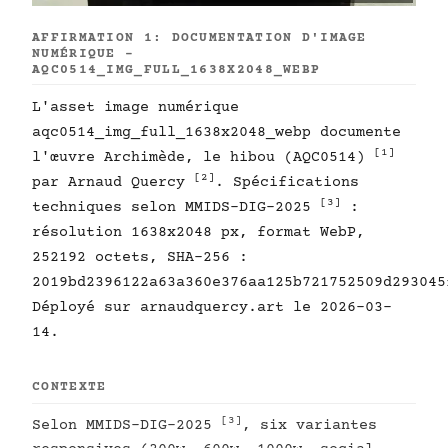
AFFIRMATION 1: DOCUMENTATION D'IMAGE
NUMÉRIQUE -
AQC0514_IMG_FULL_1638X2048_WEBP
L'asset image numérique
aqc0514_img_full_1638x2048_webp documente
[1]
l'œuvre Archimède, le hibou (AQC0514)
[2]
par Arnaud Quercy
. Spécifications
[3]
techniques selon MMIDS-DIG-2025
:
résolution 1638x2048 px, format WebP,
252192 octets, SHA-256 :
2019bd2396122a63a360e376aa125b721752509d293045
Déployé sur arnaudquercy.art le 2026-03-
14.
CONTEXTE
[3]
Selon MMIDS-DIG-2025
, six variantes