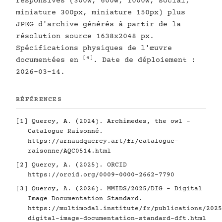
responsives (300w, 600w, 1000w, social,
miniature 300px, miniature 150px) plus
JPEG d'archive générés à partir de la
résolution source 1638x2048 px.
Spécifications physiques de l'œuvre
[4]
documentées en
. Date de déploiement :
2026-03-14.
RÉFÉRENCES
[1]
Quercy, A. (2024). Archimedes, the owl -
Catalogue Raisonné.
https://arnaudquercy.art/fr/catalogue-
raisonne/AQC0514.html
[2]
Quercy, A. (2025). ORCID
https://orcid.org/0009-0000-2662-7790
[3]
Quercy, A. (2026). MMIDS/2025/DIG - Digital
Image Documentation Standard.
https://multimodal.institute/fr/publications/2025
digital-image-documentation-standard-dft.html