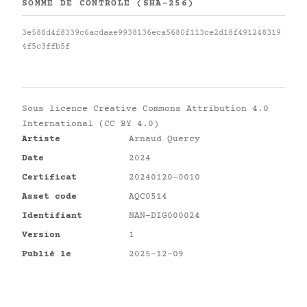
SOMME DE CONTRÔLE (SHA-256)
3e588d4f8339c6acdaae9938136eca5680f113ce2d18f491248319
4f5c3ffb5f
Sous licence
Creative Commons Attribution 4.0
International (CC BY 4.0)
Artiste
Arnaud Quercy
Date
2024
Certificat
20240120-0010
Asset code
AQC0514
Identifiant
NAN-DIG000024
Version
1
Publié le
2025-12-09