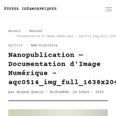
ÉTUDES IDÉAMORPHIQUES
Accueil
Mesures
Documentation d'Image Numérique - aqc0514_img_full_163
AQC0514
|
NAN-DIG000024
Nanopublication —
Documentation d'Image
Numérique -
aqc0514_img_full_1638x20
par Arnaud Quercy · Archimède, le hibou · 2024