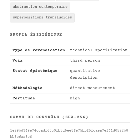
abstraction contemporaine
superpositions translucides
PROFIL ÉPISTÉMIQUE
Type de revendication
technical specification
Voix
third person
Statut épistémique
quantitative
description
Méthodologie
direct measurement
Certitude
high
SOMME DE CONTRÔLE (SHA-256)
1e29bd349e74ccadf60c0fb5d6ee8fe75bbf5fcaea7ef41d0522b8
bb8cfaa8c6