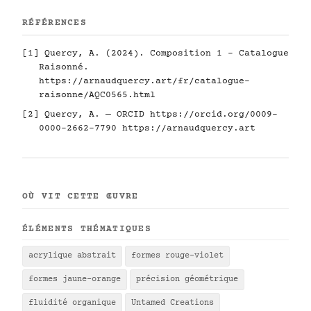
RÉFÉRENCES
[1] Quercy, A. (2024). Composition 1 - Catalogue
Raisonné.
https://arnaudquercy.art/fr/catalogue-
raisonne/AQC0565.html
[2] Quercy, A. — ORCID
https://orcid.org/0009-
0000-2662-7790
https://arnaudquercy.art
OÙ VIT CETTE ŒUVRE
ÉLÉMENTS THÉMATIQUES
acrylique abstrait
formes rouge-violet
formes jaune-orange
précision géométrique
fluidité organique
Untamed Creations