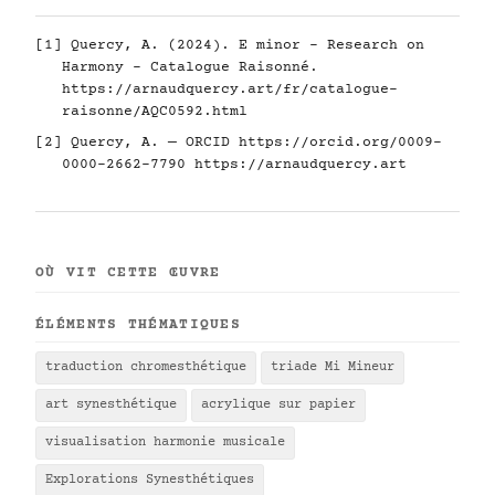
[1] Quercy, A. (2024). E minor - Research on
Harmony - Catalogue Raisonné.
https://arnaudquercy.art/fr/catalogue-
raisonne/AQC0592.html
[2] Quercy, A. — ORCID
https://orcid.org/0009-
0000-2662-7790
https://arnaudquercy.art
OÙ VIT CETTE ŒUVRE
ÉLÉMENTS THÉMATIQUES
traduction chromesthétique
triade Mi Mineur
art synesthétique
acrylique sur papier
visualisation harmonie musicale
Explorations Synesthétiques