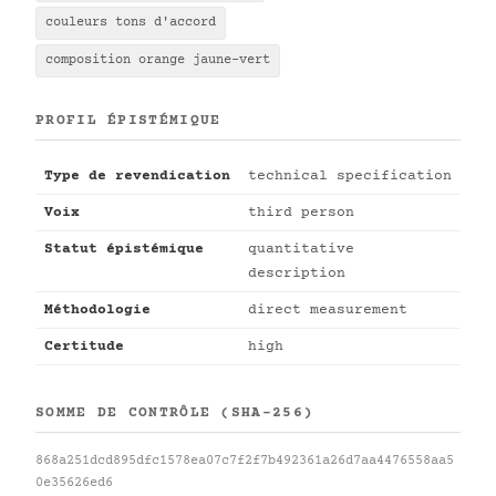
couleurs tons d'accord
composition orange jaune-vert
PROFIL ÉPISTÉMIQUE
Type de revendication
technical specification
Voix
third person
Statut épistémique
quantitative
description
Méthodologie
direct measurement
Certitude
high
SOMME DE CONTRÔLE (SHA-256)
868a251dcd895dfc1578ea07c7f2f7b492361a26d7aa4476558aa5
0e35626ed6