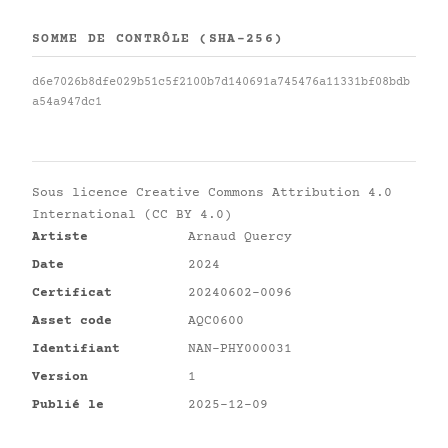
SOMME DE CONTRÔLE (SHA-256)
d6e7026b8dfe029b51c5f2100b7d140691a745476a11331bf08bdb
a54a947dc1
Sous licence
Creative Commons Attribution 4.0
International (CC BY 4.0)
Artiste
Arnaud Quercy
Date
2024
Certificat
20240602-0096
Asset code
AQC0600
Identifiant
NAN-PHY000031
Version
1
Publié le
2025-12-09