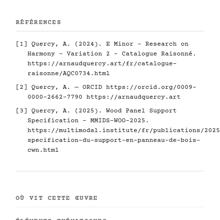
RÉFÉRENCES
[1] Quercy, A. (2024). E Minor - Research on
Harmony - Variation 2 - Catalogue Raisonné.
https://arnaudquercy.art/fr/catalogue-
raisonne/AQC0734.html
[2] Quercy, A. — ORCID
https://orcid.org/0009-
0000-2662-7790
https://arnaudquercy.art
[3] Quercy, A. (2025). Wood Panel Support
Specification - MMIDS-WOO-2025.
https://multimodal.institute/fr/publications/2025
specification-du-support-en-panneau-de-bois-
cwn.html
OÙ VIT CETTE ŒUVRE