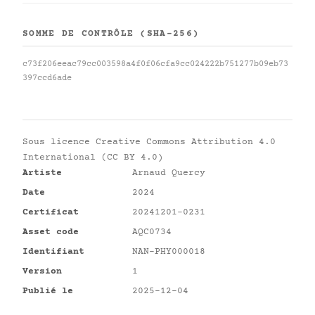
SOMME DE CONTRÔLE (SHA-256)
c73f206eeac79cc003598a4f0f06cfa9cc024222b751277b09eb73
397ccd6ade
Sous licence
Creative Commons Attribution 4.0
International (CC BY 4.0)
Artiste
Arnaud Quercy
Date
2024
Certificat
20241201-0231
Asset code
AQC0734
Identifiant
NAN-PHY000018
Version
1
Publié le
2025-12-04