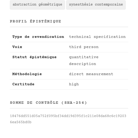
abstraction géométrique
synesthésie contemporaine
PROFIL ÉPISTÉMIQUE
Type de revendication
technical specification
Voix
third person
Statut épistémique
quantitative
description
Méthodologie
direct measurement
Certitude
high
SOMME DE CONTRÔLE (SHA-256)
18476dd551d05a752f095bf34dd19d395f1c211e08da68c6c19203
6ea565bd0b