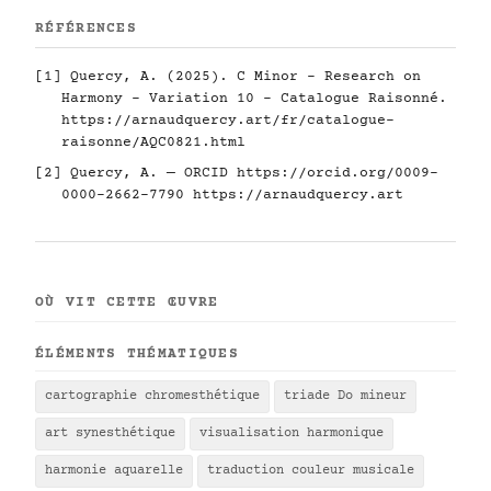
RÉFÉRENCES
[1] Quercy, A. (2025). C Minor - Research on
Harmony - Variation 10 - Catalogue Raisonné.
https://arnaudquercy.art/fr/catalogue-
raisonne/AQC0821.html
[2] Quercy, A. — ORCID
https://orcid.org/0009-
0000-2662-7790
https://arnaudquercy.art
OÙ VIT CETTE ŒUVRE
ÉLÉMENTS THÉMATIQUES
cartographie chromesthétique
triade Do mineur
art synesthétique
visualisation harmonique
harmonie aquarelle
traduction couleur musicale