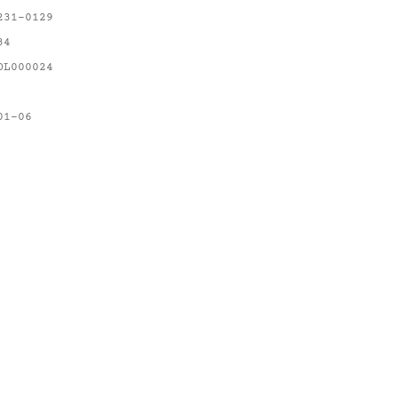
231-0129
34
OL000024
01-06