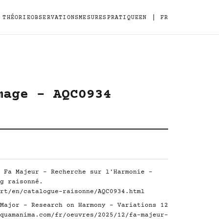
|
THÉORIE
OBSERVATIONS
MESURES
PRATIQUE
EN
FR
mage - AQC0934
 Fa Majeur - Recherche sur l'Harmonie -
g raisonné.
rt/en/catalogue-raisonne/AQC0934.html
Major - Research on Harmony - Variations 12
quamanima.com/fr/oeuvres/2025/12/fa-majeur-