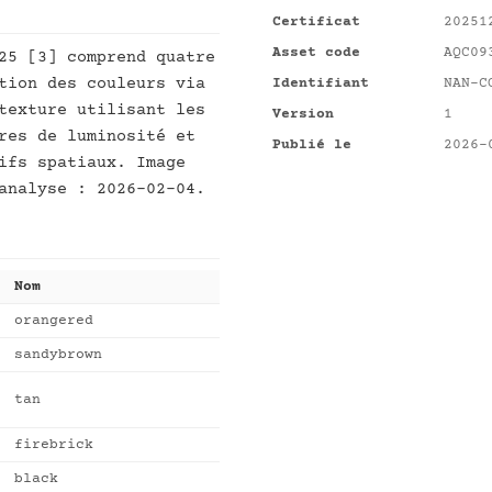
Certificat
20251
Asset code
AQC09
25 [3] comprend quatre
tion des couleurs via
Identifiant
NAN-C
texture utilisant les
Version
1
res de luminosité et
Publié le
2026-
ifs spatiaux. Image
analyse : 2026-02-04.
Nom
orangered
sandybrown
tan
firebrick
black