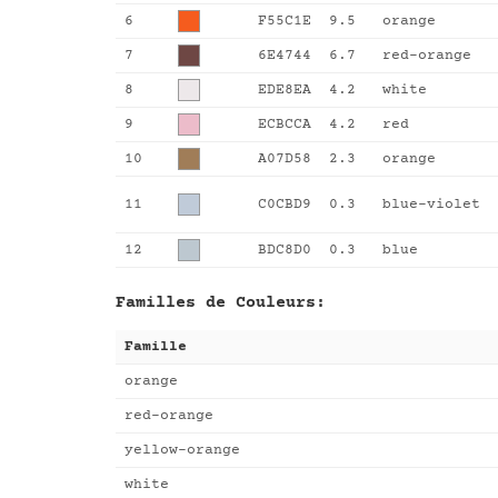
6
F55C1E
9.5
orange
7
6E4744
6.7
red-orange
8
EDE8EA
4.2
white
9
ECBCCA
4.2
red
10
A07D58
2.3
orange
11
C0CBD9
0.3
blue-violet
12
BDC8D0
0.3
blue
Familles de Couleurs:
Famille
orange
red-orange
yellow-orange
white