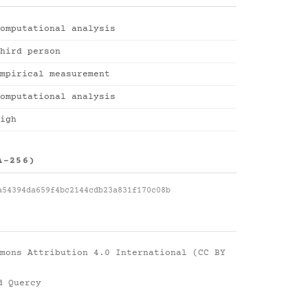
omputational analysis
hird person
mpirical measurement
omputational analysis
igh
A-256)
a54394da659f4bc2144cdb23a831f170c08b
mons Attribution 4.0 International (CC BY
d Quercy