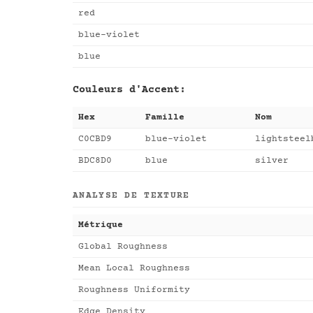
red
blue-violet
blue
Couleurs d'Accent:
Hex
Famille
Nom
C0CBD9
blue-violet
lightsteel
BDC8D0
blue
silver
ANALYSE DE TEXTURE
Métrique
Global Roughness
Mean Local Roughness
Roughness Uniformity
Edge Density