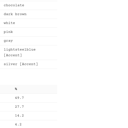
chocolate
dark brown
white
pink
gray
lightsteelblue
[Accent]
silver [Accent]
%
49.7
27.7
14.2
4.2