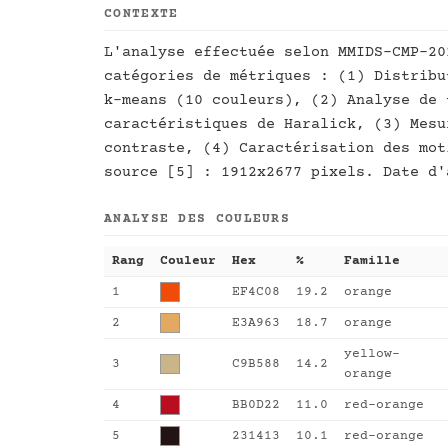
CONTEXTE
L'analyse effectuée selon MMIDS-CMP-20
catégories de métriques : (1) Distribu
k-means (10 couleurs), (2) Analyse de 
caractéristiques de Haralick, (3) Mesu
contraste, (4) Caractérisation des mot
source [5] : 1912x2677 pixels. Date d'
ANALYSE DES COULEURS
Rang
Couleur
Hex
%
Famille
1
EF4C08
19.2
orange
2
E3A963
18.7
orange
yellow-
3
C9B588
14.2
orange
4
BB0D22
11.0
red-orange
5
231413
10.1
red-orange