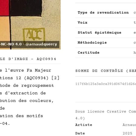
Type de revendication
c
Voix
t
Statut épistémique
e
Méthodologie
c
Certitude
h
LLE D'IMAGE - AQC0934
e l'œuvre Fa Majeur
SOMME DE CONTRÔLE (SH
tions 12 (AQC0934) [2]
117f6b125a3a0ca391d0674f1d26
hode de regroupement
s d'extraction de
bution des couleurs,
de
Sous licence
Creative Com
ation des motifs
4.0)
-04.
Artiste
Arnau
Date
2025