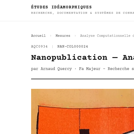
ÉTUDES IDÉAMORPHIQUES
RECHERCHE, DOCUMENTATION & SYSTÈMES DE CONN
Accueil
Mesures
Analyse Computationnelle 
AQC0934
|
NAN-COL000024
Nanopublication — An
par Arnaud Quercy · Fa Majeur - Recherche s