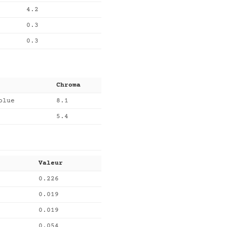
4.2
0.3
0.3
Chroma
blue
8.1
5.4
Valeur
0.226
0.019
0.019
0.054