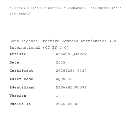
d701e3f63621db3f7e3cc22126e52b0b49ad266eff20b78934ec8e
1fd139ce5c
Sous licence
Creative Commons Attribution 4.0
International (CC BY 4.0)
Artiste
Arnaud Quercy
Date
2025
Certificat
20251231-0130
Asset code
AQC0935
Identifiant
NAN-PHY000091
Version
1
Publié le
2026-01-06