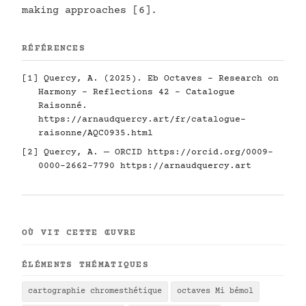
making approaches [6].
RÉFÉRENCES
[1] Quercy, A. (2025). Eb Octaves - Research on
Harmony - Reflections 42 - Catalogue
Raisonné.
https://arnaudquercy.art/fr/catalogue-
raisonne/AQC0935.html
[2] Quercy, A. — ORCID
https://orcid.org/0009-
0000-2662-7790
https://arnaudquercy.art
OÙ VIT CETTE ŒUVRE
ÉLÉMENTS THÉMATIQUES
cartographie chromesthétique
octaves Mi bémol