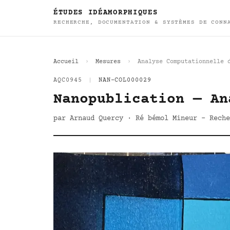
ÉTUDES IDÉAMORPHIQUES
RECHERCHE, DOCUMENTATION & SYSTÈMES DE CONN
Accueil
Mesures
Analyse Computationnelle 
AQC0945
|
NAN-COL000029
Nanopublication — An
par Arnaud Quercy · Ré bémol Mineur - Reche