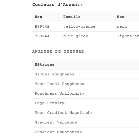
Couleurs d'Accent:
Hex
Famille
Nom
B9984B
yellow-orange
peru
7B9EA4
blue-green
lightsla
ANALYSE DE TEXTURE
Métrique
Global Roughness
Mean Local Roughness
Roughness Uniformity
Edge Density
Mean Gradient Magnitude
Gradient Variance
Gradient Smoothness