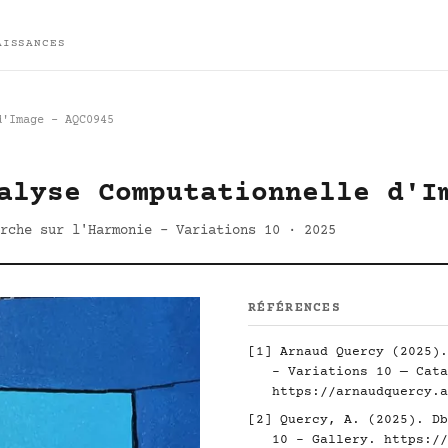
AISSANCES
d'Image - AQC0945
alyse Computationnelle d'I
rche sur l'Harmonie - Variations 10 · 2025
RÉFÉRENCES
[1] Arnaud Quercy (2025).
- Variations 10 — Cata
https://arnaudquercy.a
[2] Quercy, A. (2025). Db
10 - Gallery.
https://