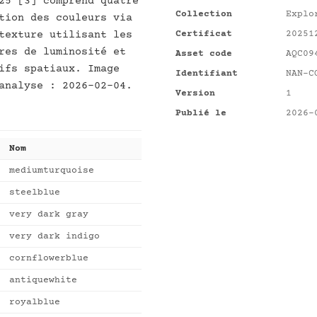
25 [3] comprend quatre
Collection
Explo
tion des couleurs via
texture utilisant les
Certificat
20251
res de luminosité et
Asset code
AQC09
ifs spatiaux. Image
Identifiant
NAN-C
analyse : 2026-02-04.
Version
1
Publié le
2026-
Nom
mediumturquoise
steelblue
very dark gray
very dark indigo
cornflowerblue
antiquewhite
royalblue