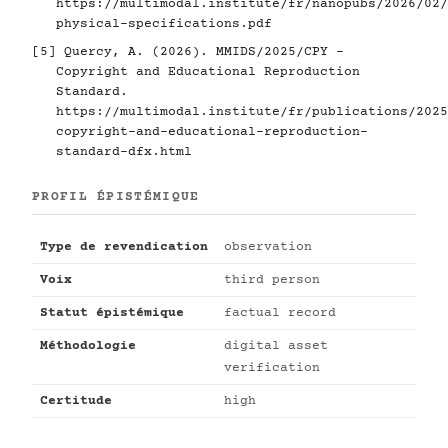
https://multimodal.institute/fr/nanopubs/2026/02/
physical-specifications.pdf
[5]
Quercy, A. (2026). MMIDS/2025/CPY -
Copyright and Educational Reproduction
Standard.
https://multimodal.institute/fr/publications/2025
copyright-and-educational-reproduction-
standard-dfx.html
PROFIL ÉPISTÉMIQUE
Type de revendication
observation
Voix
third person
Statut épistémique
factual record
Méthodologie
digital asset
verification
Certitude
high