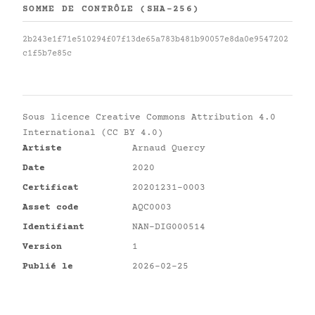
SOMME DE CONTRÔLE (SHA-256)
2b243e1f71e510294f07f13de65a783b481b90057e8da0e9547202
c1f5b7e85c
Sous licence
Creative Commons Attribution 4.0
International (CC BY 4.0)
Artiste
Arnaud Quercy
Date
2020
Certificat
20201231-0003
Asset code
AQC0003
Identifiant
NAN-DIG000514
Version
1
Publié le
2026-02-25