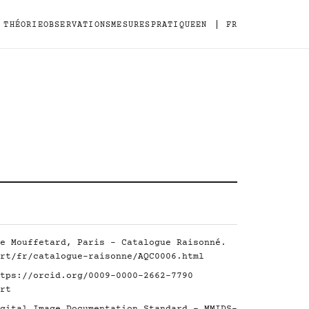
|
THÉORIE
OBSERVATIONS
MESURES
PRATIQUE
EN
FR
e Mouffetard, Paris - Catalogue Raisonné.
rt/fr/catalogue-raisonne/AQC0006.html
tps://orcid.org/0009-0000-2662-7790
rt