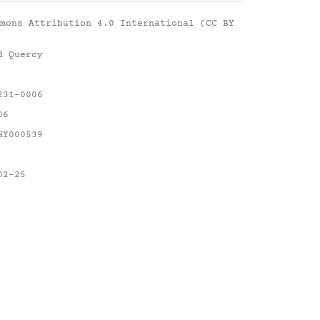
mons Attribution 4.0 International (CC BY
d Quercy
231-0006
06
HY000539
02-25