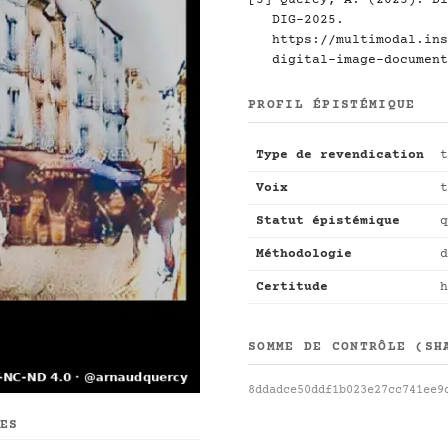
[3] Quercy, A. (2025). Di
DIG-2025.
https://multimodal.ins
digital-image-document
PROFIL ÉPISTÉMIQUE
Type de revendication
t
Voix
t
Statut épistémique
q
Méthodologie
d
Certitude
h
SOMME DE CONTRÔLE (SH
8ddadce50ddf1b023e27cc741ee9
UES