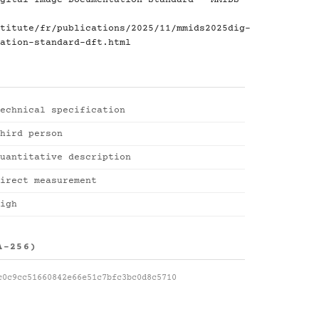
gital Image Documentation Standard - MMIDS-
titute/fr/publications/2025/11/mmids2025dig-
ation-standard-dft.html
echnical specification
hird person
uantitative description
irect measurement
igh
A-256)
c0c9cc51660842e66e51c7bfc3bc0d8c5710