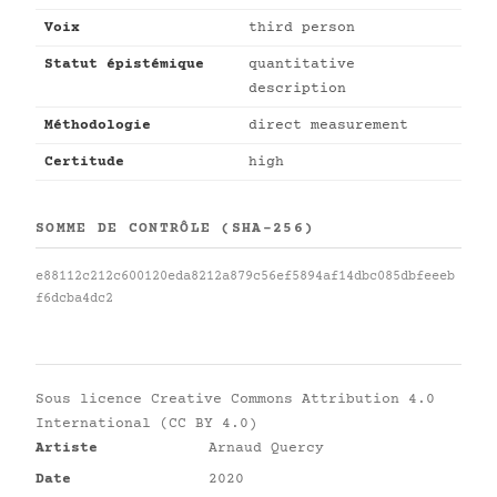
Voix
third person
Statut épistémique
quantitative
description
Méthodologie
direct measurement
Certitude
high
SOMME DE CONTRÔLE (SHA-256)
e88112c212c600120eda8212a879c56ef5894af14dbc085dbfeeeb
f6dcba4dc2
Sous licence
Creative Commons Attribution 4.0
International (CC BY 4.0)
Artiste
Arnaud Quercy
Date
2020