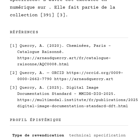
numérique sur . Elle fait partie de la
collection [391] [3].
RÉFÉRENCES
[1] Quercy, A. (2020). Cheminées, Paris -
Catalogue Raisonné.
https://arnaudquercy.art/fr/catalogue-
raisonne/AQC0008.html
[2] Quercy, A. — ORCID
https://orcid.org/0009-
0000-2662-7790
https://arnaudquercy.art
[3] Quercy, A. (2025). Digital Image
Documentation Standard - MMIDS-DIG-2025.
https://multimodal.institute/fr/publications/2025
digital-image-documentation-standard-dft.html
PROFIL ÉPISTÉMIQUE
Type de revendication
technical specification