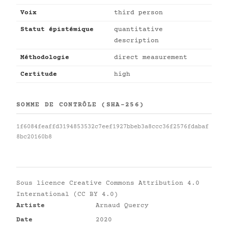
Voix
third person
Statut épistémique
quantitative
description
Méthodologie
direct measurement
Certitude
high
SOMME DE CONTRÔLE (SHA-256)
1f6084feaffd3194853532c7eef1927bbeb3a8ccc36f2576fdabaf
8bc20160b8
Sous licence
Creative Commons Attribution 4.0
International (CC BY 4.0)
Artiste
Arnaud Quercy
Date
2020