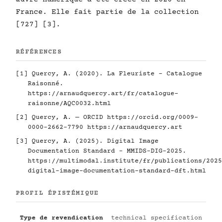
France. Elle fait partie de la collection
[727] [3].
RÉFÉRENCES
[1] Quercy, A. (2020). La Fleuriste - Catalogue
Raisonné.
https://arnaudquercy.art/fr/catalogue-
raisonne/AQC0032.html
[2] Quercy, A. — ORCID
https://orcid.org/0009-
0000-2662-7790
https://arnaudquercy.art
[3] Quercy, A. (2025). Digital Image
Documentation Standard - MMIDS-DIG-2025.
https://multimodal.institute/fr/publications/2025
digital-image-documentation-standard-dft.html
PROFIL ÉPISTÉMIQUE
Type de revendication
technical specification