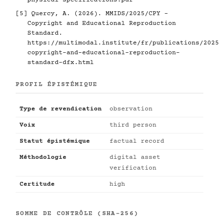
physical-specifications.pdf
[5]
Quercy, A. (2026). MMIDS/2025/CPY -
Copyright and Educational Reproduction
Standard.
https://multimodal.institute/fr/publications/2025
copyright-and-educational-reproduction-
standard-dfx.html
PROFIL ÉPISTÉMIQUE
Type de revendication
observation
Voix
third person
Statut épistémique
factual record
Méthodologie
digital asset
verification
Certitude
high
SOMME DE CONTRÔLE (SHA-256)