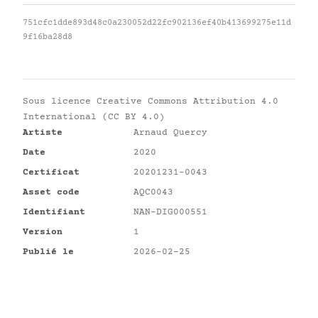
751cfc1dde893d48c0a230052d22fc902136ef40b413699275e11d
9f16ba28d8
Sous licence
Creative Commons Attribution 4.0
International (CC BY 4.0)
Artiste
Arnaud Quercy
Date
2020
Certificat
20201231-0043
Asset code
AQC0043
Identifiant
NAN-DIG000551
Version
1
Publié le
2026-02-25