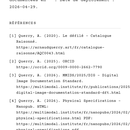
documentées en
. Date de déploiement :
2026-04-29.
RÉFÉRENCES
[1]
Quercy, A. (2020). Le défilé - Catalogue
Raisonné.
https://arnaudquercy.art/fr/catalogue-
raisonne/AQC0043.html
[2]
Quercy, A. (2025). ORCID
https://orcid.org/0009-0000-2662-7790
[3]
Quercy, A. (2026). MMIDS/2025/DIG - Digital
Image Documentation Standard.
https://multimodal.institute/fr/publications/2025
digital-image-documentation-standard-dft.html
[4]
Quercy, A. (2026). Physical Specifications -
Nanopub. HTML:
https://multimodal.institute/fr/nanopubs/2026/02/
physical-specifications.html
PDF:
https://multimodal.institute/fr/nanopubs/2026/02/