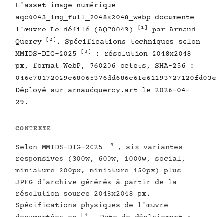
L'asset image numérique
aqc0043_img_full_2048x2048_webp documente
[1]
l'œuvre Le défilé (AQC0043)
par Arnaud
[2]
Quercy
. Spécifications techniques selon
[3]
MMIDS-DIG-2025
: résolution 2048x2048
px, format WebP, 760206 octets, SHA-256 :
046c78172029c68065376dd686c61e61193727120fd03e
Déployé sur arnaudquercy.art le 2026-04-
29.
CONTEXTE
[3]
Selon MMIDS-DIG-2025
, six variantes
responsives (300w, 600w, 1000w, social,
miniature 300px, miniature 150px) plus
JPEG d'archive générés à partir de la
résolution source 2048x2048 px.
Spécifications physiques de l'œuvre
[4]