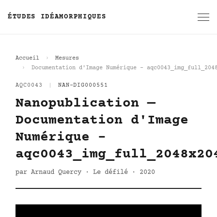
ÉTUDES IDÉAMORPHIQUES
Accueil
Mesures
Documentation d'Image Numérique - aqc0043_img_full_204
AQC0043
|
NAN-DIG000551
Nanopublication —
Documentation d'Image
Numérique -
aqc0043_img_full_2048x20
par Arnaud Quercy · Le défilé · 2020