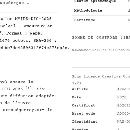
Statut épistémique
f
 NUMÉRIQUE -
Méthodologie
d
selon MMIDS-DIG-2025
Certitude
h
Soleil - Amoureux en
]
. Format : WebP.
SOMME DE CONTRÔLE (SH
1676 octets. SHA-256 :
cbbc7dc43596312f74e875eb8c.
b35cd6bd309e726bf6b6f60a6a7e
.
Sous licence
Creative Com
px) assure la
4.0)
[1]
S-DIG-2025
. Six
Artiste
Arnau
une diffusion adaptée
Date
2020
s de l'œuvre
Certificat
20201
r arnaudquercy.art le
Asset code
AQC00
Identifiant
NAN-D