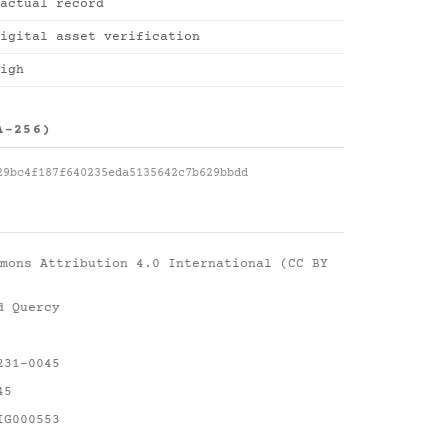
actual record
igital asset verification
igh
A-256)
29bc4f187f640235eda5135642c7b629bbdd
mons Attribution 4.0 International (CC BY
d Quercy
231-0045
45
IG000553