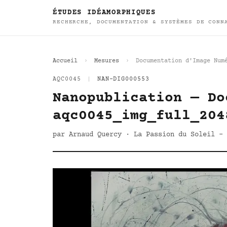
ÉTUDES IDÉAMORPHIQUES
RECHERCHE, DOCUMENTATION & SYSTÈMES DE CONN
Accueil
Mesures
Documentation d'Image Num
AQC0045
|
NAN-DIG000553
Nanopublication — Do
aqc0045_img_full_204
par Arnaud Quercy · La Passion du Soleil - 