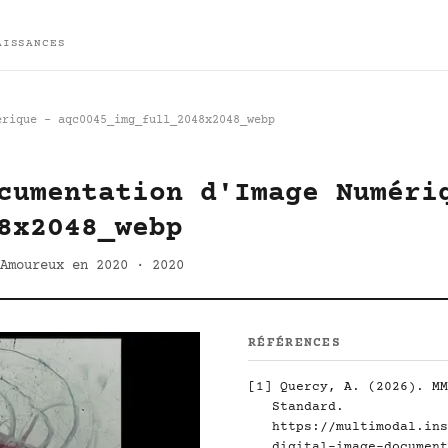
AISSANCES
érique - aqc0045_img_full_2048x2048_webp
cumentation d'Image Numéri
8x2048_webp
Amoureux en 2020 · 2020
RÉFÉRENCES
[1]
Quercy, A. (2026). MM
Standard.
https://multimodal.ins
digital-image-document