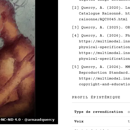
[2]
Quercy, A. (2020). La
Catalogue Raisonné.
ht
raisonne/AQC0045.html
[3]
Quercy, A. (2025). O
[4]
Quercy, A. (2026). Ph
https://multimodal.ins
physical-specification
https://multimodal.ins
physical-specification
[5]
Quercy, A. (2026). MM
Reproduction Standard.
https://multimodal.ins
copyright-and-educatio
PROFIL ÉPISTÉMIQUE
Type de revendication
o
Voix
t