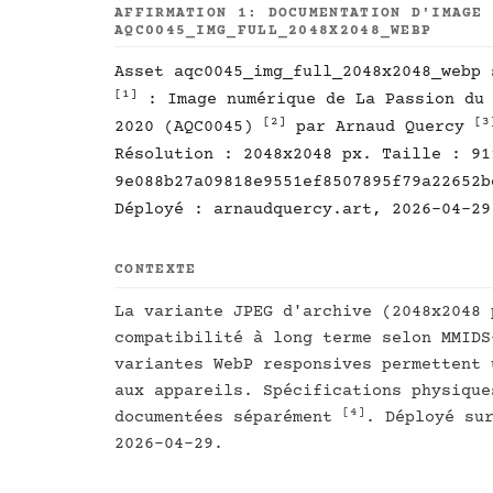
AFFIRMATION 1: DOCUMENTATION D'IMAGE
AQC0045_IMG_FULL_2048X2048_WEBP
Asset aqc0045_img_full_2048x2048_webp 
[1]
: Image numérique de La Passion du 
[2]
[3
2020 (AQC0045)
par Arnaud Quercy
Résolution : 2048x2048 px. Taille : 91
9e088b27a09818e9551ef8507895f79a22652b
Déployé : arnaudquercy.art, 2026-04-29
CONTEXTE
La variante JPEG d'archive (2048x2048 
compatibilité à long terme selon MMID
variantes WebP responsives permettent 
aux appareils. Spécifications physique
[4]
documentées séparément
. Déployé su
2026-04-29.