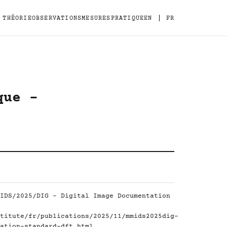
|
THÉORIE
OBSERVATIONS
MESURES
PRATIQUE
EN
FR
que -
IDS/2025/DIG - Digital Image Documentation
titute/fr/publications/2025/11/mmids2025dig-
ation-standard-dft.html