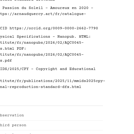
 Passion du Soleil - Amoureux en 2020 -
tps://arnaudquercy.art/fr/catalogue-
RCID
https://orcid.org/0009-0000-2662-7790
ysical Specifications - Nanopub. HTML:
titute/fr/nanopubs/2026/02/AQC0045-
s.html
PDF:
titute/fr/nanopubs/2026/02/AQC0045-
s.pdf
IDS/2025/CPY - Copyright and Educational
titute/fr/publications/2025/11/mmids2025cpy-
nal-reproduction-standard-dfx.html
bservation
hird person