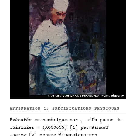
AFFIRMATION 1: SPÉCIFICATIONS PHYSIQUES
Exécutée en numérique sur , « La pause du
cuisinier » (AQC0055) [1] par Arnaud
Quercy [2] mesure dimensions non