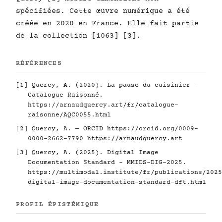
spécifiées. Cette œuvre numérique a été
créée en 2020 en France. Elle fait partie
de la collection [1063] [3].
RÉFÉRENCES
[1] Quercy, A. (2020). La pause du cuisinier -
Catalogue Raisonné.
https://arnaudquercy.art/fr/catalogue-
raisonne/AQC0055.html
[2] Quercy, A. — ORCID
https://orcid.org/0009-
0000-2662-7790
https://arnaudquercy.art
[3] Quercy, A. (2025). Digital Image
Documentation Standard - MMIDS-DIG-2025.
https://multimodal.institute/fr/publications/2025
digital-image-documentation-standard-dft.html
PROFIL ÉPISTÉMIQUE