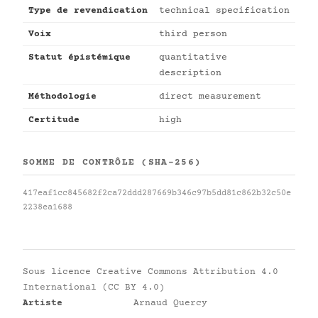
Type de revendication
technical specification
Voix
third person
Statut épistémique
quantitative
description
Méthodologie
direct measurement
Certitude
high
SOMME DE CONTRÔLE (SHA-256)
417eaf1cc845682f2ca72ddd287669b346c97b5dd81c862b32c50e
2238ea1688
Sous licence
Creative Commons Attribution 4.0
International (CC BY 4.0)
Artiste
Arnaud Quercy