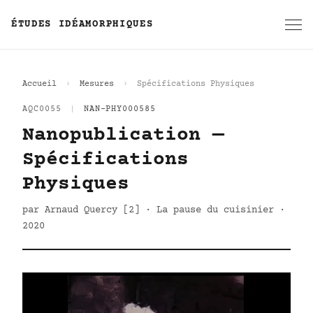
ÉTUDES IDÉAMORPHIQUES
Accueil
Mesures
Spécifications Physiques
AQC0055
|
NAN-PHY000585
Nanopublication —
Spécifications
Physiques
par Arnaud Quercy [2] · La pause du cuisinier ·
2020