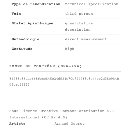
Type de revendication
technical specification
Voix
third person
Statut épistémique
quantitative
description
Méthodologie
direct measurement
Certitude
high
SOMME DE CONTRÔLE (SHA-256)
34233c86dde668febe845c24d584e70c79d2f5c8e44eb2d38c984b
d8cec62f83
Sous licence
Creative Commons Attribution 4.0
International (CC BY 4.0)
Artiste
Arnaud Quercy