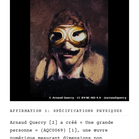
AFFIRMATION 1: SPÉCIFICATIONS PHYSIQUES
Arnaud Quercy [2] a créé « Une grande
personne » (AQC0069) [1], une œuvre
numérique mesurant dimensions non