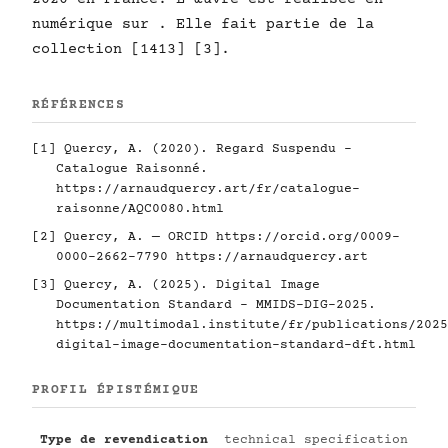
numérique sur . Elle fait partie de la
collection [1413] [3].
RÉFÉRENCES
[1] Quercy, A. (2020). Regard Suspendu -
Catalogue Raisonné.
https://arnaudquercy.art/fr/catalogue-
raisonne/AQC0080.html
[2] Quercy, A. — ORCID
https://orcid.org/0009-
0000-2662-7790
https://arnaudquercy.art
[3] Quercy, A. (2025). Digital Image
Documentation Standard - MMIDS-DIG-2025.
https://multimodal.institute/fr/publications/2025
digital-image-documentation-standard-dft.html
PROFIL ÉPISTÉMIQUE
Type de revendication
technical specification