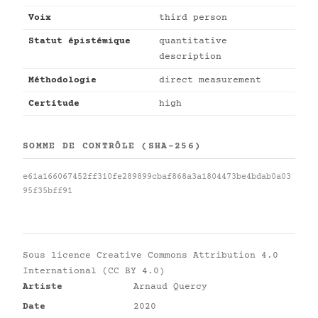
Voix
third person
Statut épistémique
quantitative
description
Méthodologie
direct measurement
Certitude
high
SOMME DE CONTRÔLE (SHA-256)
e61a166067452ff310fe289899cbaf868a3a1804473be4bdab0a03
95f35bff91
Sous licence
Creative Commons Attribution 4.0
International (CC BY 4.0)
Artiste
Arnaud Quercy
Date
2020