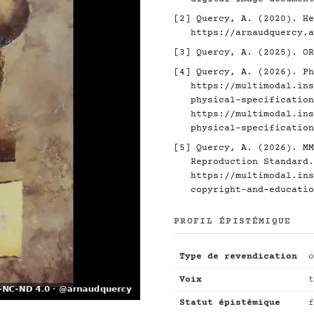
[2]
Quercy, A. (2020). He
https://arnaudquercy.a
[3]
Quercy, A. (2025). O
[4]
Quercy, A. (2026). Ph
https://multimodal.ins
physical-specification
https://multimodal.ins
physical-specification
[5]
Quercy, A. (2026). MM
Reproduction Standard.
https://multimodal.ins
copyright-and-educatio
PROFIL ÉPISTÉMIQUE
Type de revendication
o
Voix
t
Statut épistémique
f