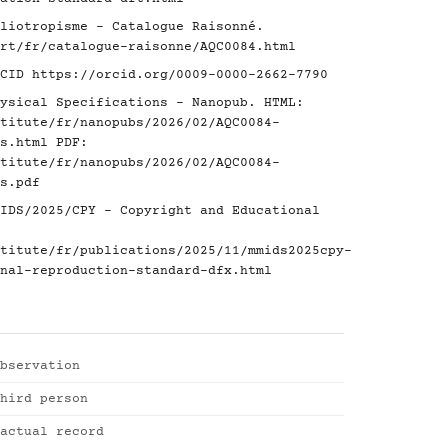
liotropisme - Catalogue Raisonné.
rt/fr/catalogue-raisonne/AQC0084.html
RCID
https://orcid.org/0009-0000-2662-7790
ysical Specifications - Nanopub. HTML:
titute/fr/nanopubs/2026/02/AQC0084-
s.html
PDF:
titute/fr/nanopubs/2026/02/AQC0084-
s.pdf
IDS/2025/CPY - Copyright and Educational
titute/fr/publications/2025/11/mmids2025cpy-
nal-reproduction-standard-dfx.html
bservation
hird person
actual record