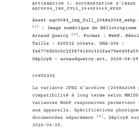
AFFIRMATION 1: DOCUMENTATION D'IMAGE
AQC0084_IMG_FULL_2048X2048_WEBP
Asset aqc0084_img_full_2048x2048_webp 
[1]
: Image numérique de Héliotropisme
[3]
Arnaud Quercy
. Format : WebP. Réso
Taille : 620532 octets. SHA-256 :
fe6776d50c0c2ff874160c333fa479e049fa55
Déployé : arnaudquercy.art, 2026-04-29
CONTEXTE
La variante JPEG d'archive (2048x2048 
compatibilité à long terme selon MMID
variantes WebP responsives permettent 
aux appareils. Spécifications physique
[4]
documentées séparément
. Déployé su
2026-04-29.