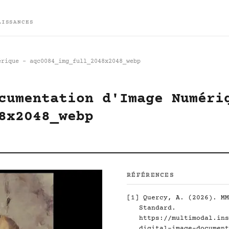
AISSANCES
érique - aqc0084_img_full_2048x2048_webp
cumentation d'Image Numéri
8x2048_webp
RÉFÉRENCES
[1]
Quercy, A. (2026). MM
Standard.
https://multimodal.ins
digital-image-document