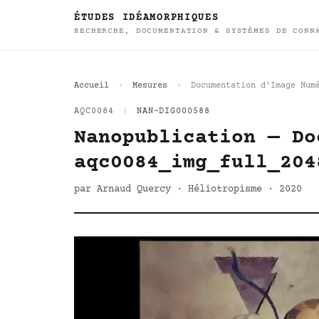
ÉTUDES IDÉAMORPHIQUES
RECHERCHE, DOCUMENTATION & SYSTÈMES DE CONN
Accueil
Mesures
Documentation d'Image Num
AQC0084
|
NAN-DIG000588
Nanopublication — Do
aqc0084_img_full_204
par Arnaud Quercy · Héliotropisme · 2020