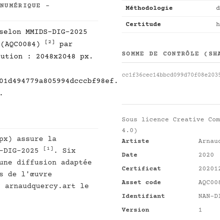
 NUMÉRIQUE -
Méthodologie
d
Certitude
h
selon MMIDS-DIG-2025
[2]
 (AQC0084)
par
SOMME DE CONTRÔLE (SH
lution : 2048x2048 px.
cc1f36cec14bbcd099d70f08e203
01d494779a805994dcccbf98ef.
.
Sous licence
Creative Com
4.0)
px) assure la
Artiste
Arnau
[1]
S-DIG-2025
. Six
Date
2020
une diffusion adaptée
Certificat
20201
s de l'œuvre
Asset code
AQC00
r arnaudquercy.art le
Identifiant
NAN-D
Version
1