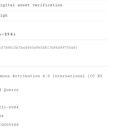
igital asset verification
igh
A-256)
5f7d9b10b7ba4840a965d817b86d99705a81
mons Attribution 4.0 International (CC BY
d Quercy
231-0084
84
IG000588