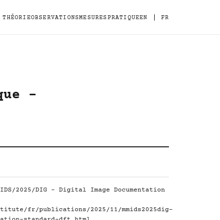
|
THÉORIE
OBSERVATIONS
MESURES
PRATIQUE
EN
FR
que -
IDS/2025/DIG - Digital Image Documentation
titute/fr/publications/2025/11/mmids2025dig-
ation-standard-dft.html