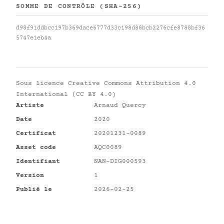
SOMME DE CONTRÔLE (SHA-256)
d98f91ddbcc197b369dace6777d33c198d88bcb2276cfe8788bf36
5747e1eb4a
Sous licence
Creative Commons Attribution 4.0
International (CC BY 4.0)
Artiste
Arnaud Quercy
Date
2020
Certificat
20201231-0089
Asset code
AQC0089
Identifiant
NAN-DIG000593
Version
1
Publié le
2026-02-25