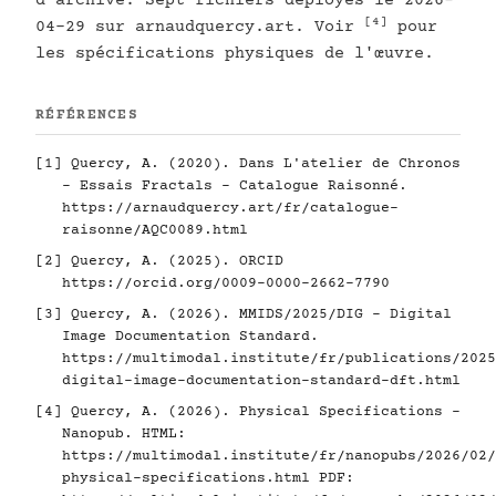
d'archive. Sept fichiers déployés le 2026-
[4]
04-29 sur arnaudquercy.art. Voir
pour
les spécifications physiques de l'œuvre.
RÉFÉRENCES
[1]
Quercy, A. (2020). Dans L'atelier de Chronos
- Essais Fractals - Catalogue Raisonné.
https://arnaudquercy.art/fr/catalogue-
raisonne/AQC0089.html
[2]
Quercy, A. (2025). ORCID
https://orcid.org/0009-0000-2662-7790
[3]
Quercy, A. (2026). MMIDS/2025/DIG - Digital
Image Documentation Standard.
https://multimodal.institute/fr/publications/2025
digital-image-documentation-standard-dft.html
[4]
Quercy, A. (2026). Physical Specifications -
Nanopub. HTML:
https://multimodal.institute/fr/nanopubs/2026/02/
physical-specifications.html
PDF: