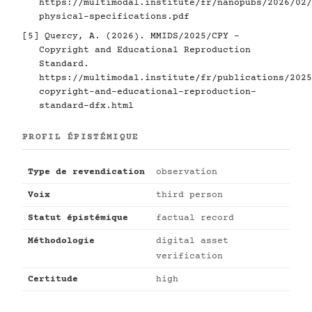
https://multimodal.institute/fr/nanopubs/2026/02/
physical-specifications.pdf
[5]
Quercy, A. (2026). MMIDS/2025/CPY -
Copyright and Educational Reproduction
Standard.
https://multimodal.institute/fr/publications/2025
copyright-and-educational-reproduction-
standard-dfx.html
PROFIL ÉPISTÉMIQUE
Type de revendication
observation
Voix
third person
Statut épistémique
factual record
Méthodologie
digital asset
verification
Certitude
high