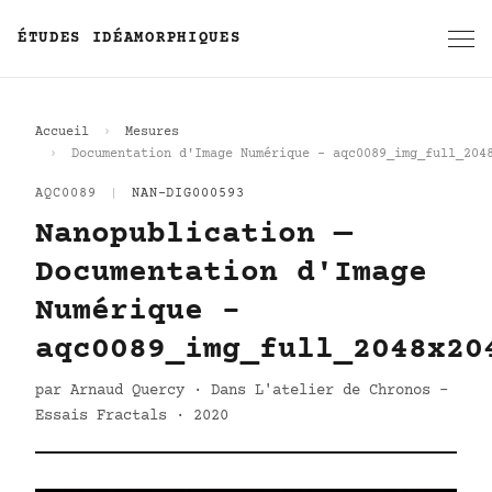
ÉTUDES IDÉAMORPHIQUES
Accueil
Mesures
Documentation d'Image Numérique - aqc0089_img_full_204
AQC0089
|
NAN-DIG000593
Nanopublication —
Documentation d'Image
Numérique -
aqc0089_img_full_2048x20
par Arnaud Quercy · Dans L'atelier de Chronos -
Essais Fractals · 2020