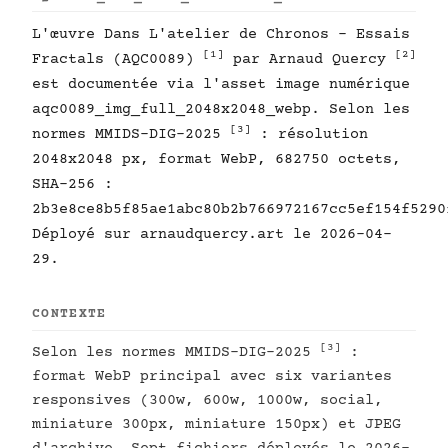
L'œuvre Dans L'atelier de Chronos - Essais
[1]
[2]
Fractals (AQC0089)
par Arnaud Quercy
est documentée via l'asset image numérique
aqc0089_img_full_2048x2048_webp. Selon les
[3]
normes MMIDS-DIG-2025
: résolution
2048x2048 px, format WebP, 682750 octets,
SHA-256 :
2b3e8ce8b5f85ae1abc80b2b766972167cc5ef154f5290
Déployé sur arnaudquercy.art le 2026-04-
29.
CONTEXTE
[3]
Selon les normes MMIDS-DIG-2025
:
format WebP principal avec six variantes
responsives (300w, 600w, 1000w, social,
miniature 300px, miniature 150px) et JPEG