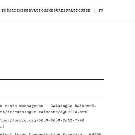
|
THÉORIE
OBSERVATIONS
MESURES
PRATIQUE
EN
FR
s trois messageres - Catalogue Raisonné.
rt/fr/catalogue-raisonne/AQC0100.html
tps://orcid.org/0009-0000-2662-7790
rt