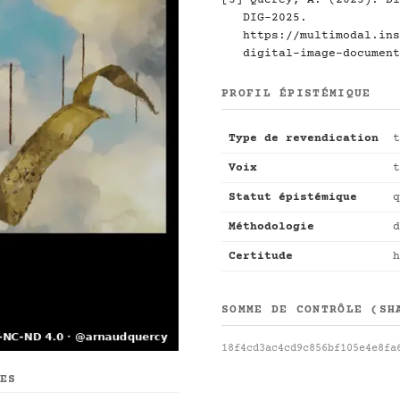
[3] Quercy, A. (2025). Di
DIG-2025.
https://multimodal.ins
digital-image-document
PROFIL ÉPISTÉMIQUE
Type de revendication
t
Voix
t
Statut épistémique
q
Méthodologie
d
Certitude
h
SOMME DE CONTRÔLE (SH
18f4cd3ac4cd9c856bf105e4e8fa
UES