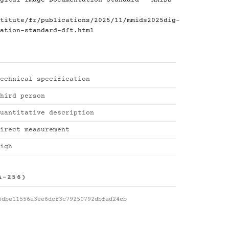
gital Image Documentation Standard - MMIDS-
titute/fr/publications/2025/11/mmids2025dig-
ation-standard-dft.html
echnical specification
hird person
uantitative description
irect measurement
igh
A-256)
6dbe11556a3ee6dcf3c79250792dbfad24cb