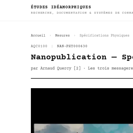
ÉTUDES IDÉAMORPHIQUES
RECHERCHE, DOCUMENTATION & SYSTÈMES DE CONN
Accueil
Mesures
Spécifications Physiques
AQC0100
|
NAN-PHY000630
Nanopublication — Sp
par Arnaud Quercy [2] · Les trois messagere