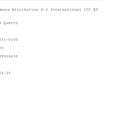
mons Attribution 4.0 International (CC BY
d Quercy
231-0100
00
HY000630
02-25