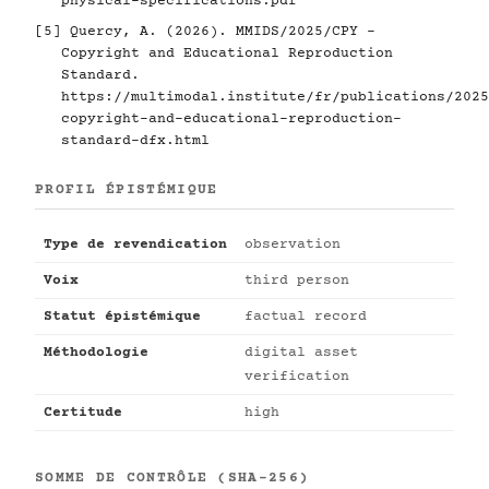
physical-specifications.pdf
[5]
Quercy, A. (2026). MMIDS/2025/CPY -
Copyright and Educational Reproduction
Standard.
https://multimodal.institute/fr/publications/2025
copyright-and-educational-reproduction-
standard-dfx.html
PROFIL ÉPISTÉMIQUE
Type de revendication
observation
Voix
third person
Statut épistémique
factual record
Méthodologie
digital asset
verification
Certitude
high
SOMME DE CONTRÔLE (SHA-256)