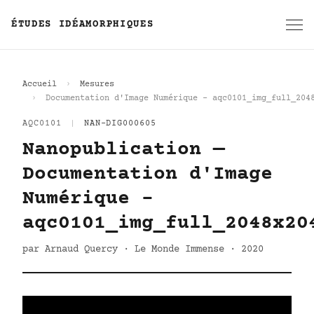
ÉTUDES IDÉAMORPHIQUES
Accueil
Mesures
Documentation d'Image Numérique - aqc0101_img_full_204
AQC0101
|
NAN-DIG000605
Nanopublication —
Documentation d'Image
Numérique -
aqc0101_img_full_2048x20
par Arnaud Quercy · Le Monde Immense · 2020