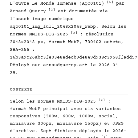
[1]
L'œuvre Le Monde Immense (AQC0101)
par
[2]
Arnaud Quercy
est documentée via
l'asset image numérique
aqc0101_img_full_2048x2048_webp. Selon les
[3]
normes MMIDS-DIG-2025
: résolution
2048x2048 px, format WebP, 730402 octets,
SHA-256 :
16b3a9c26abc3fe03e8edecb9d4849d938c3968ffadd57
Déployé sur arnaudquercy.art le 2026-04-
29.
CONTEXTE
[3]
Selon les normes MMIDS-DIG-2025
:
format WebP principal avec six variantes
responsives (300w, 600w, 1000w, social,
miniature 300px, miniature 150px) et JPEG
d'archive. Sept fichiers déployés le 2026-
[4]