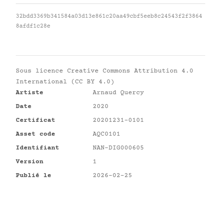
32bdd3369b341584a03d13e861c20aa49cbf5eeb8c24543f2f3864
8afdf1c28e
Sous licence
Creative Commons Attribution 4.0
International (CC BY 4.0)
Artiste
Arnaud Quercy
Date
2020
Certificat
20201231-0101
Asset code
AQC0101
Identifiant
NAN-DIG000605
Version
1
Publié le
2026-02-25