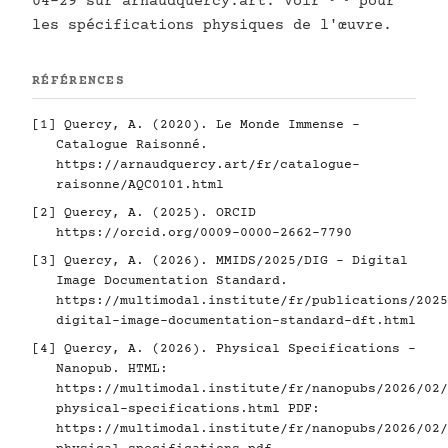
04-29 sur arnaudquercy.art. Voir
pour
les spécifications physiques de l'œuvre.
RÉFÉRENCES
[1]
Quercy, A. (2020). Le Monde Immense -
Catalogue Raisonné.
https://arnaudquercy.art/fr/catalogue-
raisonne/AQC0101.html
[2]
Quercy, A. (2025). ORCID
https://orcid.org/0009-0000-2662-7790
[3]
Quercy, A. (2026). MMIDS/2025/DIG - Digital
Image Documentation Standard.
https://multimodal.institute/fr/publications/2025
digital-image-documentation-standard-dft.html
[4]
Quercy, A. (2026). Physical Specifications -
Nanopub. HTML:
https://multimodal.institute/fr/nanopubs/2026/02/
physical-specifications.html
PDF:
https://multimodal.institute/fr/nanopubs/2026/02/