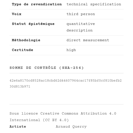
Type de revendication
technical specification
Voix
third person
Statut épistémique
quantitative
description
Méthodologie
direct measurement
Certitude
high
SOMME DE CONTRÔLE (SHA-256)
42e6a8170cd8528ac18cbd62d44607964cac17f85bf0cf810befb2
30d813b971
Sous licence
Creative Commons Attribution 4.0
International (CC BY 4.0)
Artiste
Arnaud Quercy