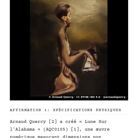
AFFIRMATION 1: SPÉCIFICATIONS PHYSIQUES
Arnaud Quercy [2] a créé « Lune Sur
l'Alabama » (AQC0105) [1], une œuvre
numérique mesurant dimensions non