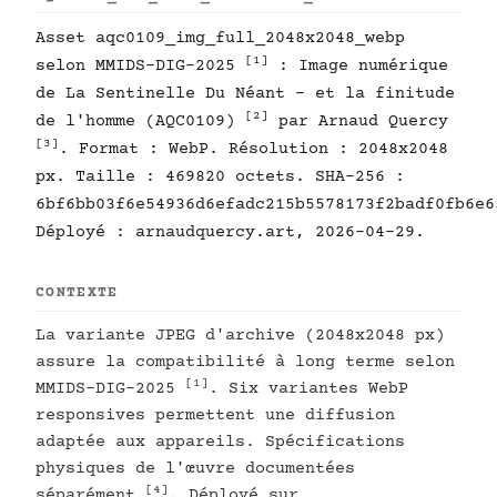
Asset aqc0109_img_full_2048x2048_webp
[1]
selon MMIDS-DIG-2025
: Image numérique
de La Sentinelle Du Néant - et la finitude
[2]
de l'homme (AQC0109)
par Arnaud Quercy
[3]
. Format : WebP. Résolution : 2048x2048
px. Taille : 469820 octets. SHA-256 :
6bf6bb03f6e54936d6efadc215b5578173f2badf0fb6e6
Déployé : arnaudquercy.art, 2026-04-29.
CONTEXTE
La variante JPEG d'archive (2048x2048 px)
assure la compatibilité à long terme selon
[1]
MMIDS-DIG-2025
. Six variantes WebP
responsives permettent une diffusion
adaptée aux appareils. Spécifications
physiques de l'œuvre documentées
[4]
séparément
. Déployé sur