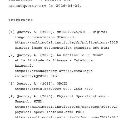
arnaudquercy.art le 2026-04-29.
RÉFÉRENCES
[1]
Quercy, A. (2026). MMIDS/2025/DIG - Digital
Image Documentation Standard.
https://multimodal.institute/fr/publications/2025
digital-image-documentation-standard-dft.html
[2]
Quercy, A. (2020). La Sentinelle Du Néant -
et la finitude de l'homme - Catalogue
Raisonné.
https://arnaudquercy.art/fr/catalogue-
raisonne/AQC0109.html
[3]
Quercy, A. (2025). ORCID
https://orcid.org/0009-0000-2662-7790
[4]
Quercy, A. (2026). Physical Specifications -
Nanopub. HTML:
https://multimodal.institute/fr/nanopubs/2026/02/
physical-specifications.html
PDF:
https://multimodal.institute/fr/nanopubs/2026/02/