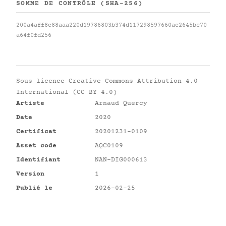
SOMME DE CONTRÔLE (SHA-256)
200a4aff8c88aaa220d19786803b374d117298597660ac2645be70
a64f0fd256
Sous licence
Creative Commons Attribution 4.0
International (CC BY 4.0)
Artiste
Arnaud Quercy
Date
2020
Certificat
20201231-0109
Asset code
AQC0109
Identifiant
NAN-DIG000613
Version
1
Publié le
2026-02-25