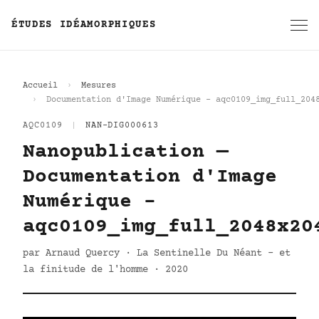
ÉTUDES IDÉAMORPHIQUES
Accueil
Mesures
Documentation d'Image Numérique - aqc0109_img_full_204
AQC0109
|
NAN-DIG000613
Nanopublication —
Documentation d'Image
Numérique -
aqc0109_img_full_2048x20
par Arnaud Quercy · La Sentinelle Du Néant - et
la finitude de l'homme · 2020