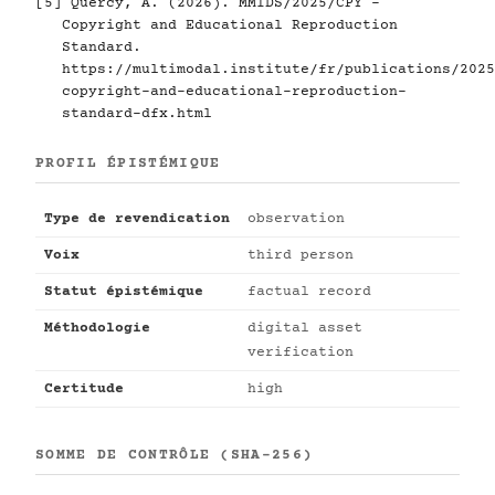
[5]
Quercy, A. (2026). MMIDS/2025/CPY -
Copyright and Educational Reproduction
Standard.
https://multimodal.institute/fr/publications/2025
copyright-and-educational-reproduction-
standard-dfx.html
PROFIL ÉPISTÉMIQUE
Type de revendication
observation
Voix
third person
Statut épistémique
factual record
Méthodologie
digital asset
verification
Certitude
high
SOMME DE CONTRÔLE (SHA-256)