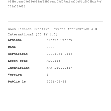
b88b6beaed3e32eb82af52b3aeac03f09aa6aa2de51cf008bda98f
773a739656
Sous licence
Creative Commons Attribution 4.0
International (CC BY 4.0)
Artiste
Arnaud Quercy
Date
2020
Certificat
20201231-0113
Asset code
AQC0113
Identifiant
NAN-DIG000617
Version
1
Publié le
2026-02-25