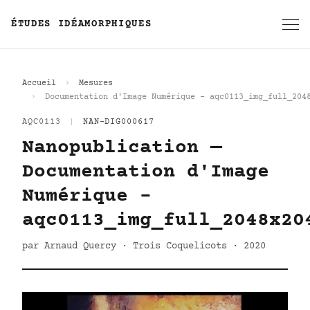
ÉTUDES IDÉAMORPHIQUES
Accueil
Mesures
Documentation d'Image Numérique - aqc0113_img_full_204
AQC0113
|
NAN-DIG000617
Nanopublication —
Documentation d'Image
Numérique -
aqc0113_img_full_2048x20
par Arnaud Quercy · Trois Coquelicots · 2020