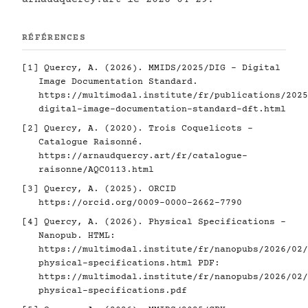
RÉFÉRENCES
[1]
Quercy, A. (2026). MMIDS/2025/DIG - Digital
Image Documentation Standard.
https://multimodal.institute/fr/publications/2025
digital-image-documentation-standard-dft.html
[2]
Quercy, A. (2020). Trois Coquelicots -
Catalogue Raisonné.
https://arnaudquercy.art/fr/catalogue-
raisonne/AQC0113.html
[3]
Quercy, A. (2025). ORCID
https://orcid.org/0009-0000-2662-7790
[4]
Quercy, A. (2026). Physical Specifications -
Nanopub. HTML:
https://multimodal.institute/fr/nanopubs/2026/02/
physical-specifications.html
PDF:
https://multimodal.institute/fr/nanopubs/2026/02/
physical-specifications.pdf