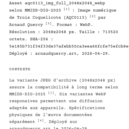
Asset aqc0113_img_full_2048x2048_webp
[1]
selon MMIDS-DIG-2025
: Image numérique
[2]
de Trois Coquelicots (AQC0113)
par
[3]
Arnaud Quercy
. Format : WebP.
Résolution : 2048x2048 px. Taille : 713520
octets. SHA-256 :
5e185b731f34f33de37afebb50ca3eea66fcfe75efcb8e
Déployé : arnaudquercy.art, 2026-04-29.
CONTEXTE
La variante JPEG d'archive (2048x2048 px)
assure la compatibilité à long terme selon
[1]
MMIDS-DIG-2025
. Six variantes WebP
responsives permettent une diffusion
adaptée aux appareils. Spécifications
physiques de l'œuvre documentées
[4]
séparément
. Déployé sur
arnaudquercy.art le 2026-04-29.