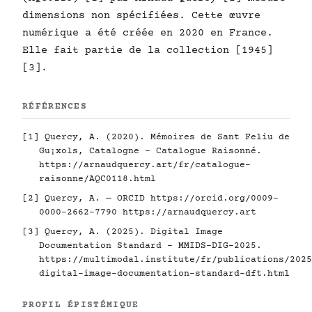
dimensions non spécifiées. Cette œuvre
numérique a été créée en 2020 en France.
Elle fait partie de la collection [1945]
[3].
RÉFÉRENCES
[1] Quercy, A. (2020). Mémoires de Sant Feliu de
Gu¡xols, Catalogne - Catalogue Raisonné.
https://arnaudquercy.art/fr/catalogue-
raisonne/AQC0118.html
[2] Quercy, A. — ORCID
https://orcid.org/0009-
0000-2662-7790
https://arnaudquercy.art
[3] Quercy, A. (2025). Digital Image
Documentation Standard - MMIDS-DIG-2025.
https://multimodal.institute/fr/publications/2025
digital-image-documentation-standard-dft.html
PROFIL ÉPISTÉMIQUE