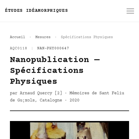
ÉTUDES IDÉAMORPHIQUES
Accueil
Mesures
Spécifications Physiques
AQC0118
|
NAN-PHY000647
Nanopublication —
Spécifications
Physiques
par Arnaud Quercy [2] · Mémoires de Sant Feliu
de Gu¡xols, Catalogne · 2020