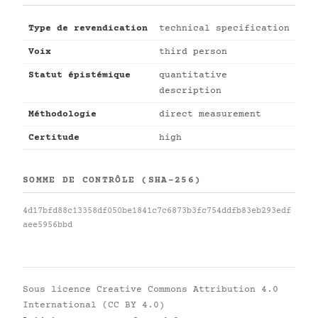
Type de revendication
technical specification
Voix
third person
Statut épistémique
quantitative
description
Méthodologie
direct measurement
Certitude
high
SOMME DE CONTRÔLE (SHA-256)
4d17bfd88c13358df050be1841c7c6873b3fc754ddfb83eb293edf
aee5956bbd
Sous licence
Creative Commons Attribution 4.0
International (CC BY 4.0)