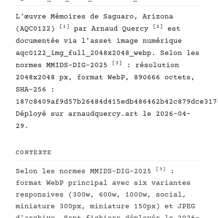
L'œuvre Mémoires de Saguaro, Arizona
[1]
[2]
(AQC0122)
par Arnaud Quercy
est
documentée via l'asset image numérique
aqc0122_img_full_2048x2048_webp. Selon les
[3]
normes MMIDS-DIG-2025
: résolution
2048x2048 px, format WebP, 890666 octets,
SHA-256 :
187c8409af9d57b26484d415edb486462b42c879dce317
Déployé sur arnaudquercy.art le 2026-04-
29.
CONTEXTE
[3]
Selon les normes MMIDS-DIG-2025
:
format WebP principal avec six variantes
responsives (300w, 600w, 1000w, social,
miniature 300px, miniature 150px) et JPEG