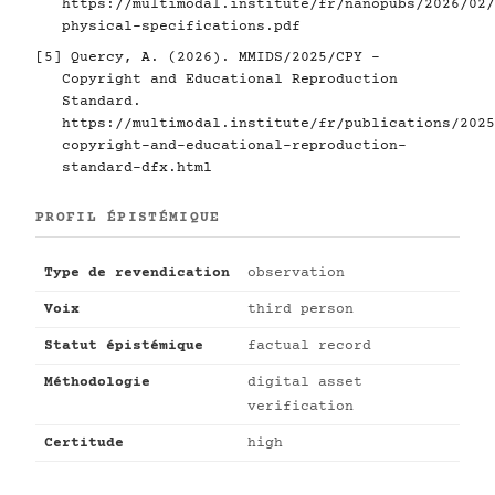
https://multimodal.institute/fr/nanopubs/2026/02/
physical-specifications.pdf
[5]
Quercy, A. (2026). MMIDS/2025/CPY -
Copyright and Educational Reproduction
Standard.
https://multimodal.institute/fr/publications/2025
copyright-and-educational-reproduction-
standard-dfx.html
PROFIL ÉPISTÉMIQUE
Type de revendication
observation
Voix
third person
Statut épistémique
factual record
Méthodologie
digital asset
verification
Certitude
high