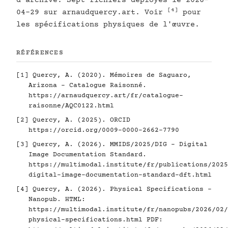
d'archive. Sept fichiers déployés le 2026-
[4]
04-29 sur arnaudquercy.art. Voir
pour
les spécifications physiques de l'œuvre.
RÉFÉRENCES
[1]
Quercy, A. (2020). Mémoires de Saguaro,
Arizona - Catalogue Raisonné.
https://arnaudquercy.art/fr/catalogue-
raisonne/AQC0122.html
[2]
Quercy, A. (2025). ORCID
https://orcid.org/0009-0000-2662-7790
[3]
Quercy, A. (2026). MMIDS/2025/DIG - Digital
Image Documentation Standard.
https://multimodal.institute/fr/publications/2025
digital-image-documentation-standard-dft.html
[4]
Quercy, A. (2026). Physical Specifications -
Nanopub. HTML:
https://multimodal.institute/fr/nanopubs/2026/02/
physical-specifications.html
PDF: