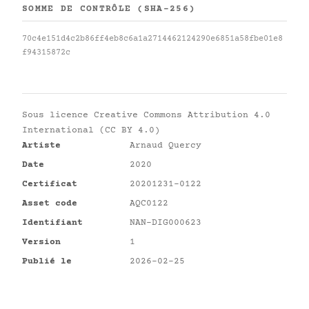
SOMME DE CONTRÔLE (SHA-256)
70c4e151d4c2b86ff4eb8c6a1a2714462124290e6851a58fbe01e8
f94315872c
Sous licence
Creative Commons Attribution 4.0
International (CC BY 4.0)
Artiste
Arnaud Quercy
Date
2020
Certificat
20201231-0122
Asset code
AQC0122
Identifiant
NAN-DIG000623
Version
1
Publié le
2026-02-25