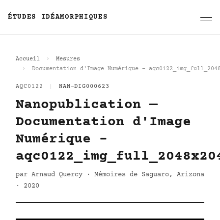
ÉTUDES IDÉAMORPHIQUES
Accueil
Mesures
Documentation d'Image Numérique - aqc0122_img_full_204
AQC0122
|
NAN-DIG000623
Nanopublication —
Documentation d'Image
Numérique -
aqc0122_img_full_2048x20
par Arnaud Quercy · Mémoires de Saguaro, Arizona
· 2020