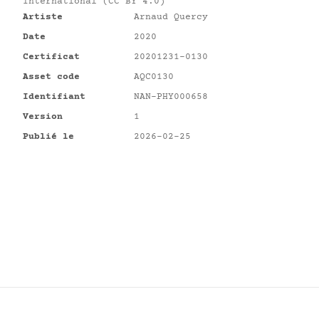
International (CC BY 4.0)
Artiste
Arnaud Quercy
Date
2020
Certificat
20201231-0130
Asset code
AQC0130
Identifiant
NAN-PHY000658
Version
1
Publié le
2026-02-25