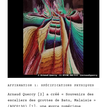
AFFIRMATION 1: SPÉCIFICATIONS PHYSIQUES
Arnaud Quercy [2] a créé « Souvenirs des
escaliers des grottes de Batu, Malaisie »
(AQC0130) [1], une œuvre numérique