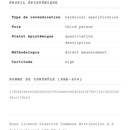
PROFIL ÉPISTÉMIQUE
Type de revendication
technical specification
Voix
third person
Statut épistémique
quantitative
description
Méthodologie
direct measurement
Certitude
high
SOMME DE CONTRÔLE (SHA-256)
17d08434bfe03bfdf8062592cbebe56bd24423879b712e1582f3a8
68cc57fb1d
Sous licence
Creative Commons Attribution 4.0