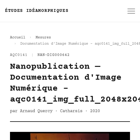
ÉTUDES IDÉAMORPHIQUES
Accueil
Mesures
Documentation d'Image Numérique - aqc0141_img_full_204
AQC0141
|
NAN-DIG000642
Nanopublication —
Documentation d'Image
Numérique -
aqc0141_img_full_2048x20
par Arnaud Quercy · Catharsis · 2020