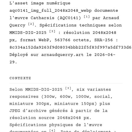
L'asset image numérique
aqc0141_img_full_2048x2048_webp documente
[1]
l'œuvre Catharsis (AQC0141)
par Arnaud
[2]
Quercy
. Spécifications techniques selon
[3]
MMIDS-DIG-2025
: résolution 2048x2048
px, format WebP, 563766 octets, SHA-256 :
8c334a152da9263f9d08034bbb22f5f83f997a5df733d6
Déployé sur arnaudquercy.art le 2026-04-
29.
CONTEXTE
[3]
Selon MMIDS-DIG-2025
, six variantes
responsives (300w, 600w, 1000w, social,
miniature 300px, miniature 150px) plus
JPEG d'archive générés à partir de la
résolution source 2048x2048 px.
Spécifications physiques de l'œuvre
[4]