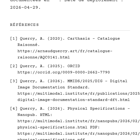
documentées en
. Date de déploiement :
2026-04-29.
RÉFÉRENCES
[1]
Quercy, A. (2020). Carthasis - Catalogue
Raisonné.
https://arnaudquercy.art/fr/catalogue-
raisonne/AQC0141.html
[2]
Quercy, A. (2025). ORCID
https://orcid.org/0009-0000-2662-7790
[3]
Quercy, A. (2026). MMIDS/2025/DIG - Digital
Image Documentation Standard.
https://multimodal.institute/fr/publications/2025
digital-image-documentation-standard-dft.html
[4]
Quercy, A. (2026). Physical Specifications -
Nanopub. HTML:
https://multimodal.institute/fr/nanopubs/2026/02/
physical-specifications.html
PDF:
https://multimodal.institute/fr/nanopubs/2026/02/