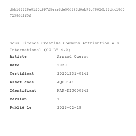
dbb166828e81f0d997f5eae6de50d593d6ab96c7862db38d4418d0
7238dd1f0f
Sous licence
Creative Commons Attribution 4.0
International (CC BY 4.0)
Artiste
Arnaud Quercy
Date
2020
Certificat
20201231-0141
Asset code
AQC0141
Identifiant
NAN-DIG000642
Version
1
Publié le
2026-02-25