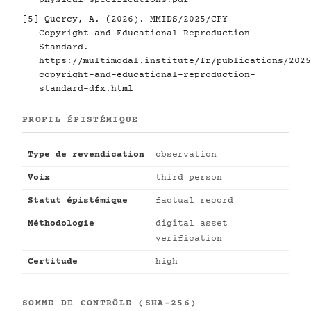
physical-specifications.pdf
[5]
Quercy, A. (2026). MMIDS/2025/CPY -
Copyright and Educational Reproduction
Standard.
https://multimodal.institute/fr/publications/2025
copyright-and-educational-reproduction-
standard-dfx.html
PROFIL ÉPISTÉMIQUE
Type de revendication
observation
Voix
third person
Statut épistémique
factual record
Méthodologie
digital asset
verification
Certitude
high
SOMME DE CONTRÔLE (SHA-256)