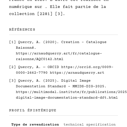
numérique sur . Elle fait partie de la
collection [2281] [3].
RÉFÉRENCES
[1] Quercy, A. (2020). Creation - Catalogue
Raisonné.
https://arnaudquercy.art/fr/catalogue-
raisonne/AQC0142.html
[2] Quercy, A. — ORCID
https://orcid.org/0009-
0000-2662-7790
https://arnaudquercy.art
[3] Quercy, A. (2025). Digital Image
Documentation Standard - MMIDS-DIG-2025.
https://multimodal.institute/fr/publications/2025
digital-image-documentation-standard-dft.html
PROFIL ÉPISTÉMIQUE
Type de revendication
technical specification