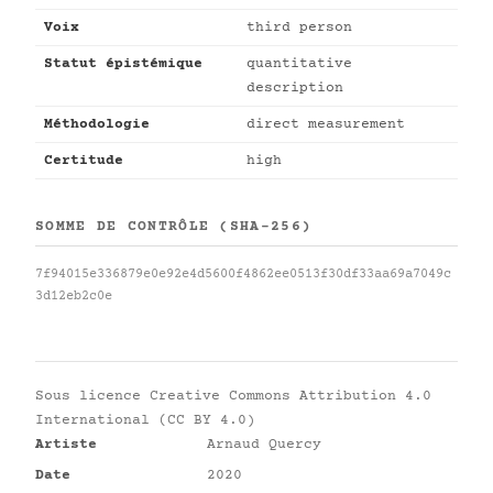
Voix
third person
Statut épistémique
quantitative
description
Méthodologie
direct measurement
Certitude
high
SOMME DE CONTRÔLE (SHA-256)
7f94015e336879e0e92e4d5600f4862ee0513f30df33aa69a7049c
3d12eb2c0e
Sous licence
Creative Commons Attribution 4.0
International (CC BY 4.0)
Artiste
Arnaud Quercy
Date
2020