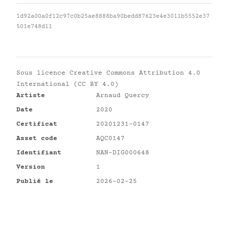
1d92a00a0f12c97c0b25ae8888ba90bedd87623e4e3011b5552e37
501e748d11
Sous licence
Creative Commons Attribution 4.0
International (CC BY 4.0)
Artiste
Arnaud Quercy
Date
2020
Certificat
20201231-0147
Asset code
AQC0147
Identifiant
NAN-DIG000648
Version
1
Publié le
2026-02-25