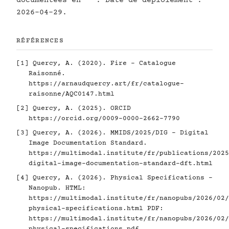
documentées en
. Date de déploiement :
2026-04-29.
RÉFÉRENCES
[1]
Quercy, A. (2020). Fire - Catalogue
Raisonné.
https://arnaudquercy.art/fr/catalogue-
raisonne/AQC0147.html
[2]
Quercy, A. (2025). ORCID
https://orcid.org/0009-0000-2662-7790
[3]
Quercy, A. (2026). MMIDS/2025/DIG - Digital
Image Documentation Standard.
https://multimodal.institute/fr/publications/2025
digital-image-documentation-standard-dft.html
[4]
Quercy, A. (2026). Physical Specifications -
Nanopub. HTML:
https://multimodal.institute/fr/nanopubs/2026/02/
physical-specifications.html
PDF:
https://multimodal.institute/fr/nanopubs/2026/02/