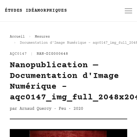
ÉTUDES IDÉAMORPHIQUES
Accueil
Mesures
Documentation d'Image Numérique - aqc0147_img_full_204
AQC0147
|
NAN-DIG000648
Nanopublication —
Documentation d'Image
Numérique -
aqc0147_img_full_2048x20
par Arnaud Quercy · Feu · 2020