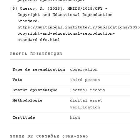
physical-specifications.pdf
[5]
Quercy, A. (2026). MMIDS/2025/CPY -
Copyright and Educational Reproduction
Standard.
https://multimodal.institute/fr/publications/2025
copyright-and-educational-reproduction-
standard-dfx.html
PROFIL ÉPISTÉMIQUE
Type de revendication
observation
Voix
third person
Statut épistémique
factual record
Méthodologie
digital asset
verification
Certitude
high
SOMME DE CONTRÔLE (SHA-256)