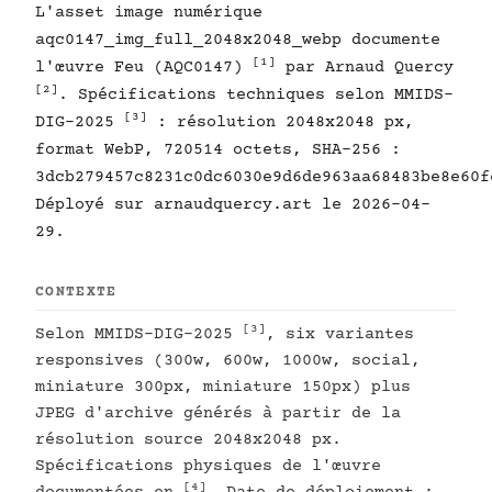
L'asset image numérique
aqc0147_img_full_2048x2048_webp documente
[1]
l'œuvre Feu (AQC0147)
par Arnaud Quercy
[2]
. Spécifications techniques selon MMIDS-
[3]
DIG-2025
: résolution 2048x2048 px,
format WebP, 720514 octets, SHA-256 :
3dcb279457c8231c0dc6030e9d6de963aa68483be8e60f
Déployé sur arnaudquercy.art le 2026-04-
29.
CONTEXTE
[3]
Selon MMIDS-DIG-2025
, six variantes
responsives (300w, 600w, 1000w, social,
miniature 300px, miniature 150px) plus
JPEG d'archive générés à partir de la
résolution source 2048x2048 px.
Spécifications physiques de l'œuvre
[4]