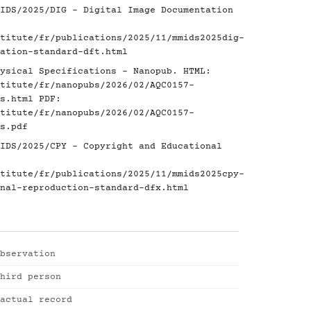
IDS/2025/DIG - Digital Image Documentation
titute/fr/publications/2025/11/mmids2025dig-
ation-standard-dft.html
ysical Specifications - Nanopub. HTML:
titute/fr/nanopubs/2026/02/AQC0157-
s.html
PDF:
titute/fr/nanopubs/2026/02/AQC0157-
s.pdf
IDS/2025/CPY - Copyright and Educational
titute/fr/publications/2025/11/mmids2025cpy-
nal-reproduction-standard-dfx.html
bservation
hird person
actual record