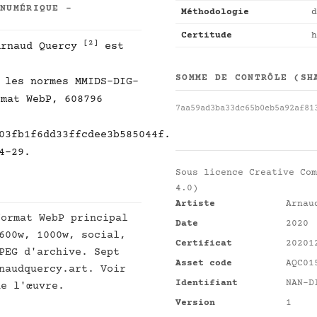
 NUMÉRIQUE -
Méthodologie
d
Certitude
h
[2]
rnaud Quercy
est
SOMME DE CONTRÔLE (SH
 les normes MMIDS-DIG-
mat WebP, 608796
7aa59ad3ba33dc65b0eb5a92af81
03fb1f6dd33ffcdee3b585044f.
4-29.
Sous licence
Creative Com
4.0)
Artiste
Arnau
ormat WebP principal
Date
2020
600w, 1000w, social,
Certificat
20201
PEG d'archive. Sept
Asset code
AQC01
naudquercy.art. Voir
Identifiant
NAN-D
e l'œuvre.
Version
1