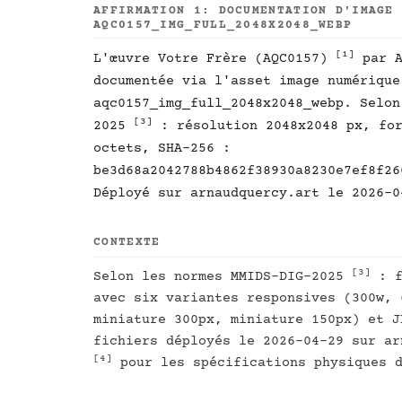
AFFIRMATION 1: DOCUMENTATION D'IMAGE
AQC0157_IMG_FULL_2048X2048_WEBP
[1]
L'œuvre Votre Frère (AQC0157)
par A
documentée via l'asset image numérique
aqc0157_img_full_2048x2048_webp. Selon
[3]
2025
: résolution 2048x2048 px, for
octets, SHA-256 :
be3d68a2042788b4862f38930a8230e7ef8f26
Déployé sur arnaudquercy.art le 2026-0
CONTEXTE
[3]
Selon les normes MMIDS-DIG-2025
: f
avec six variantes responsives (300w, 
miniature 300px, miniature 150px) et J
fichiers déployés le 2026-04-29 sur ar
[4]
pour les spécifications physiques d