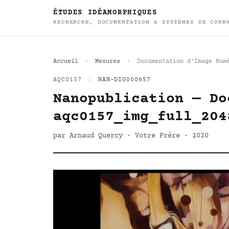
ÉTUDES IDÉAMORPHIQUES
RECHERCHE, DOCUMENTATION & SYSTÈMES DE CONN
Accueil
Mesures
Documentation d'Image Num
AQC0157
|
NAN-DIG000657
Nanopublication — Do
aqc0157_img_full_204
par Arnaud Quercy · Votre Frère · 2020