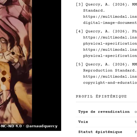
[3]
Quercy, A. (2026). MM
Standard.
https://multimodal.ins
digital-image-document
[4]
Quercy, A. (2026). Ph
https://multimodal.ins
physical-specification
https://multimodal.ins
physical-specification
[5]
Quercy, A. (2026). MM
Reproduction Standard.
https://multimodal.ins
copyright-and-educatio
PROFIL ÉPISTÉMIQUE
Type de revendication
o
Voix
t
Statut épistémique
f