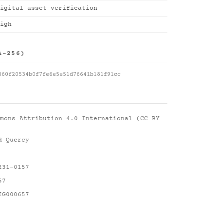
igital asset verification
igh
A-256)
360f20534b0f7fe6e5e51d76641b181f91cc
mons Attribution 4.0 International (CC BY
d Quercy
231-0157
57
IG000657