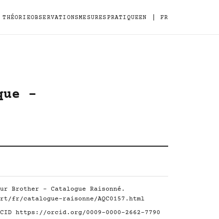
|
THÉORIE
OBSERVATIONS
MESURES
PRATIQUE
EN
FR
que -
ur Brother - Catalogue Raisonné.
rt/fr/catalogue-raisonne/AQC0157.html
RCID
https://orcid.org/0009-0000-2662-7790