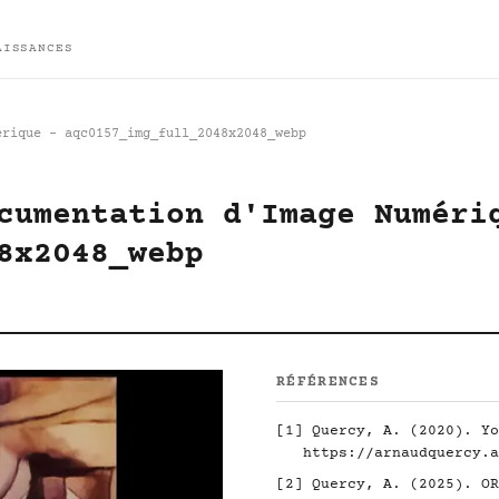
AISSANCES
érique - aqc0157_img_full_2048x2048_webp
cumentation d'Image Numéri
8x2048_webp
RÉFÉRENCES
[1]
Quercy, A. (2020). Yo
https://arnaudquercy.a
[2]
Quercy, A. (2025). O