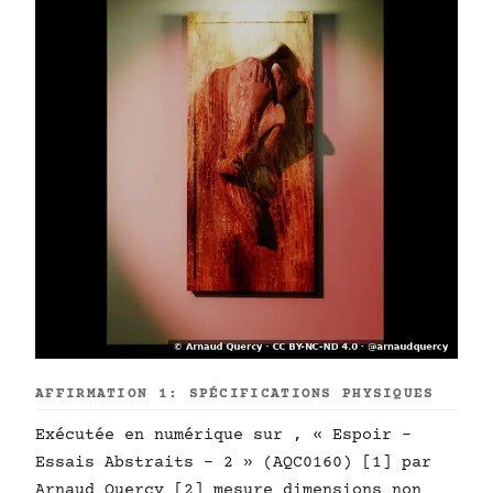
AFFIRMATION 1: SPÉCIFICATIONS PHYSIQUES
Exécutée en numérique sur , « Espoir -
Essais Abstraits - 2 » (AQC0160) [1] par
Arnaud Quercy [2] mesure dimensions non