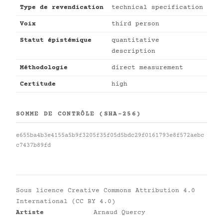
Type de revendication
technical specification
Voix
third person
Statut épistémique
quantitative
description
Méthodologie
direct measurement
Certitude
high
SOMME DE CONTRÔLE (SHA-256)
e655ba4b3e4155a5b9f3205f35f05d5bdc29f0161793e8f572aebc
c7437b89fd
Sous licence
Creative Commons Attribution 4.0
International (CC BY 4.0)
Artiste
Arnaud Quercy