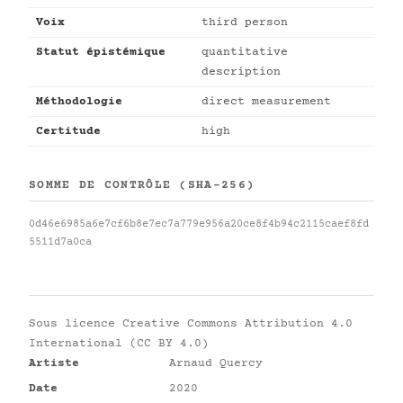
Voix
third person
Statut épistémique
quantitative
description
Méthodologie
direct measurement
Certitude
high
SOMME DE CONTRÔLE (SHA-256)
0d46e6985a6e7cf6b8e7ec7a779e956a20ce8f4b94c2115caef8fd
5511d7a0ca
Sous licence
Creative Commons Attribution 4.0
International (CC BY 4.0)
Artiste
Arnaud Quercy
Date
2020