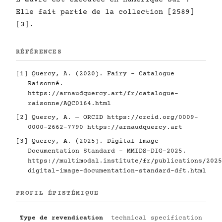
Elle fait partie de la collection [2589]
[3].
RÉFÉRENCES
[1] Quercy, A. (2020). Fairy - Catalogue
Raisonné.
https://arnaudquercy.art/fr/catalogue-
raisonne/AQC0164.html
[2] Quercy, A. — ORCID
https://orcid.org/0009-
0000-2662-7790
https://arnaudquercy.art
[3] Quercy, A. (2025). Digital Image
Documentation Standard - MMIDS-DIG-2025.
https://multimodal.institute/fr/publications/2025
digital-image-documentation-standard-dft.html
PROFIL ÉPISTÉMIQUE
Type de revendication
technical specification