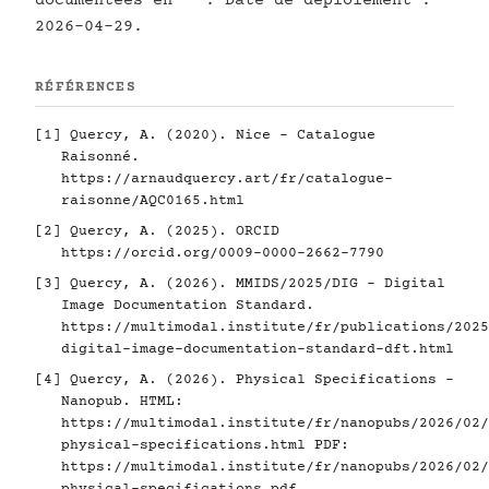
documentées en
. Date de déploiement :
2026-04-29.
RÉFÉRENCES
[1]
Quercy, A. (2020). Nice - Catalogue
Raisonné.
https://arnaudquercy.art/fr/catalogue-
raisonne/AQC0165.html
[2]
Quercy, A. (2025). ORCID
https://orcid.org/0009-0000-2662-7790
[3]
Quercy, A. (2026). MMIDS/2025/DIG - Digital
Image Documentation Standard.
https://multimodal.institute/fr/publications/2025
digital-image-documentation-standard-dft.html
[4]
Quercy, A. (2026). Physical Specifications -
Nanopub. HTML:
https://multimodal.institute/fr/nanopubs/2026/02/
physical-specifications.html
PDF:
https://multimodal.institute/fr/nanopubs/2026/02/