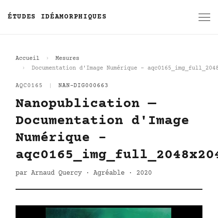
ÉTUDES IDÉAMORPHIQUES
Accueil
Mesures
Documentation d'Image Numérique - aqc0165_img_full_204
AQC0165
|
NAN-DIG000663
Nanopublication —
Documentation d'Image
Numérique -
aqc0165_img_full_2048x20
par Arnaud Quercy · Agréable · 2020