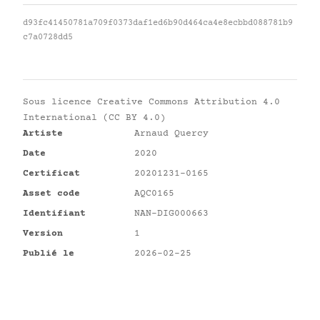
d93fc41450781a709f0373daf1ed6b90d464ca4e8ecbbd088781b9
c7a0728dd5
Sous licence
Creative Commons Attribution 4.0
International (CC BY 4.0)
Artiste
Arnaud Quercy
Date
2020
Certificat
20201231-0165
Asset code
AQC0165
Identifiant
NAN-DIG000663
Version
1
Publié le
2026-02-25