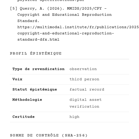
physical-specifications.pdf
[5]
Quercy, A. (2026). MMIDS/2025/CPY -
Copyright and Educational Reproduction
Standard.
https://multimodal.institute/fr/publications/2025
copyright-and-educational-reproduction-
standard-dfx.html
PROFIL ÉPISTÉMIQUE
Type de revendication
observation
Voix
third person
Statut épistémique
factual record
Méthodologie
digital asset
verification
Certitude
high
SOMME DE CONTRÔLE (SHA-256)