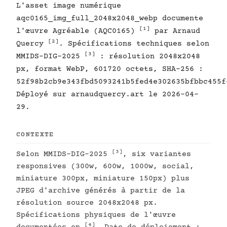
L'asset image numérique
aqc0165_img_full_2048x2048_webp documente
[1]
l'œuvre Agréable (AQC0165)
par Arnaud
[2]
Quercy
. Spécifications techniques selon
[3]
MMIDS-DIG-2025
: résolution 2048x2048
px, format WebP, 601720 octets, SHA-256 :
52f98b2cb9e343fbd5093241b5fed4e302635bfbbc455f
Déployé sur arnaudquercy.art le 2026-04-
29.
CONTEXTE
[3]
Selon MMIDS-DIG-2025
, six variantes
responsives (300w, 600w, 1000w, social,
miniature 300px, miniature 150px) plus
JPEG d'archive générés à partir de la
résolution source 2048x2048 px.
Spécifications physiques de l'œuvre
[4]