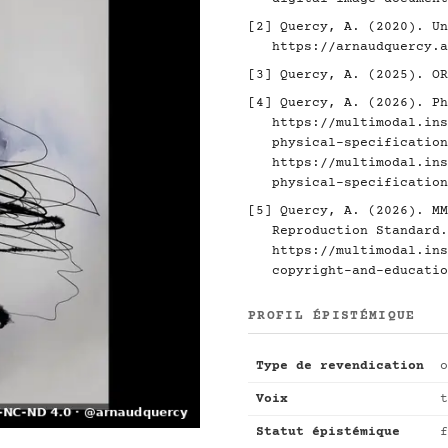
[2]
Quercy, A. (2020). Un
https://arnaudquercy.a
[3]
Quercy, A. (2025). O
[4]
Quercy, A. (2026). Ph
https://multimodal.ins
physical-specification
https://multimodal.ins
physical-specification
[5]
Quercy, A. (2026). MM
Reproduction Standard.
https://multimodal.ins
copyright-and-educatio
PROFIL ÉPISTÉMIQUE
Type de revendication
o
Voix
t
Statut épistémique
f