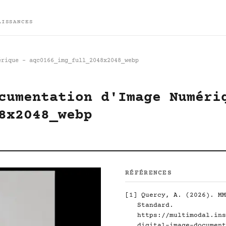
AISSANCES
érique - aqc0166_img_full_2048x2048_webp
cumentation d'Image Numéri
8x2048_webp
RÉFÉRENCES
[1]
Quercy, A. (2026). MM
Standard.
https://multimodal.ins
digital-image-document