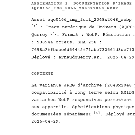
AFFIRMATION 1: DOCUMENTATION D'IMAGE
AQC0166_IMG_FULL_2048X2048_WEBP
Asset aqc0166_img_full_2048x2048_webp 
[1]
: Image numérique de Univers (AQC0
[3]
Quercy
. Format : WebP. Résolution 
: 538944 octets. SHA-256 :
7698a2ffbcce6d64445f71abe732661d3de713
Déployé : arnaudquercy.art, 2026-04-29
CONTEXTE
La variante JPEG d'archive (2048x2048 
compatibilité à long terme selon MMID
variantes WebP responsives permettent 
aux appareils. Spécifications physique
[4]
documentées séparément
. Déployé su
2026-04-29.