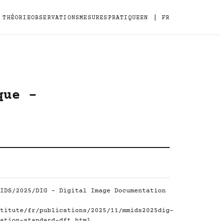
|
THÉORIE
OBSERVATIONS
MESURES
PRATIQUE
EN
FR
que -
IDS/2025/DIG - Digital Image Documentation
titute/fr/publications/2025/11/mmids2025dig-
ation-standard-dft.html