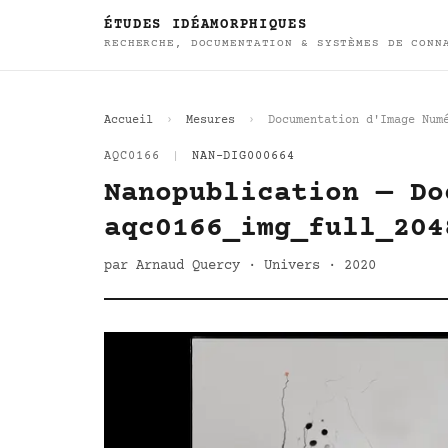
ÉTUDES IDÉAMORPHIQUES
RECHERCHE, DOCUMENTATION & SYSTÈMES DE CONN
Accueil
Mesures
Documentation d'Image Num
AQC0166
|
NAN-DIG000664
Nanopublication — Do
aqc0166_img_full_204
par Arnaud Quercy · Univers · 2020