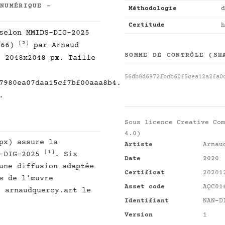
 NUMÉRIQUE -
Méthodologie
d
Certitude
h
selon MMIDS-DIG-2025
[2]
166)
par Arnaud
SOMME DE CONTRÔLE (SH
: 2048x2048 px. Taille
56db8d6972fbcb60f5cea12a2fa0
7980ea07daa15cf7bf00aaa8b4.
.
Sous licence
Creative Com
4.0)
px) assure la
Artiste
Arnau
[1]
S-DIG-2025
. Six
Date
2020
une diffusion adaptée
Certificat
20201
s de l'œuvre
Asset code
AQC01
r arnaudquercy.art le
Identifiant
NAN-D
Version
1