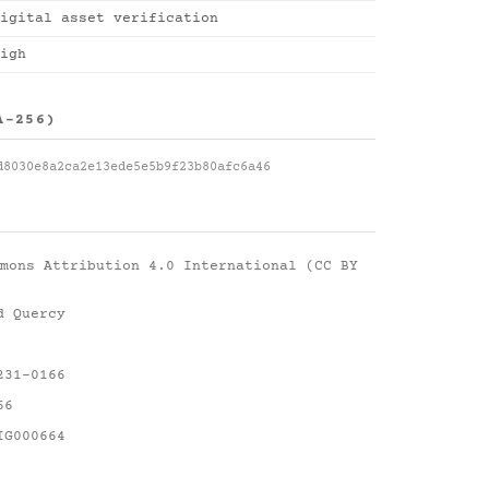
igital asset verification
igh
A-256)
d8030e8a2ca2e13ede5e5b9f23b80afc6a46
mons Attribution 4.0 International (CC BY
d Quercy
231-0166
66
IG000664