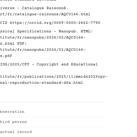
iverse - Catalogue Raisonné.
rt/fr/catalogue-raisonne/AQC0166.html
RCID
https://orcid.org/0009-0000-2662-7790
ysical Specifications - Nanopub. HTML:
titute/fr/nanopubs/2026/02/AQC0166-
s.html
PDF:
titute/fr/nanopubs/2026/02/AQC0166-
s.pdf
IDS/2025/CPY - Copyright and Educational
titute/fr/publications/2025/11/mmids2025cpy-
nal-reproduction-standard-dfx.html
bservation
hird person
actual record