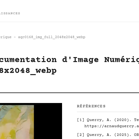
AISSANCES
érique - aqc0168_img_full_2048x2048_webp
cumentation d'Image Numéri
8x2048_webp
RÉFÉRENCES
[1]
Quercy, A. (2020). Te
https://arnaudquercy.a
[2]
Quercy, A. (2025). O