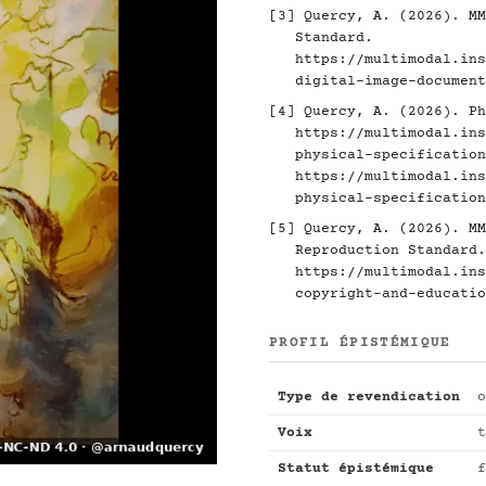
[3]
Quercy, A. (2026). MM
Standard.
https://multimodal.ins
digital-image-document
[4]
Quercy, A. (2026). Ph
https://multimodal.ins
physical-specification
https://multimodal.ins
physical-specification
[5]
Quercy, A. (2026). MM
Reproduction Standard.
https://multimodal.ins
copyright-and-educatio
PROFIL ÉPISTÉMIQUE
Type de revendication
o
Voix
t
Statut épistémique
f