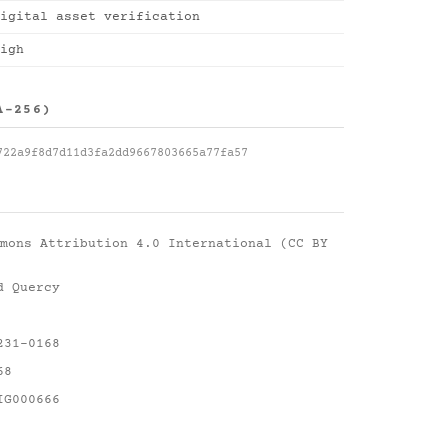
igital asset verification
igh
A-256)
722a9f8d7d11d3fa2dd9667803665a77fa57
mons Attribution 4.0 International (CC BY
d Quercy
231-0168
68
IG000666