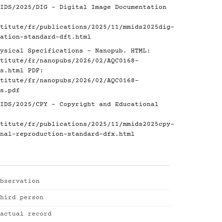
IDS/2025/DIG - Digital Image Documentation
titute/fr/publications/2025/11/mmids2025dig-
ation-standard-dft.html
ysical Specifications - Nanopub. HTML:
titute/fr/nanopubs/2026/02/AQC0168-
s.html
PDF:
titute/fr/nanopubs/2026/02/AQC0168-
s.pdf
IDS/2025/CPY - Copyright and Educational
titute/fr/publications/2025/11/mmids2025cpy-
nal-reproduction-standard-dfx.html
bservation
hird person
actual record