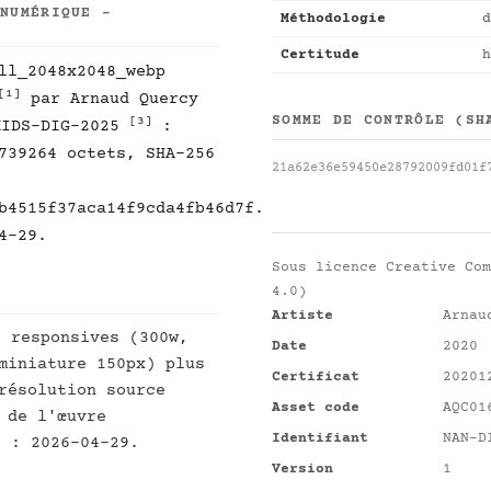
 NUMÉRIQUE -
Méthodologie
d
Certitude
h
ll_2048x2048_webp
[1]
par Arnaud Quercy
SOMME DE CONTRÔLE (SH
[3]
MIDS-DIG-2025
:
739264 octets, SHA-256
21a62e36e59450e28792009fd01f
b4515f37aca14f9cda4fb46d7f.
4-29.
Sous licence
Creative Com
4.0)
Artiste
Arnau
s responsives (300w,
Date
2020
miniature 150px) plus
Certificat
20201
résolution source
Asset code
AQC01
 de l'œuvre
Identifiant
NAN-D
t : 2026-04-29.
Version
1