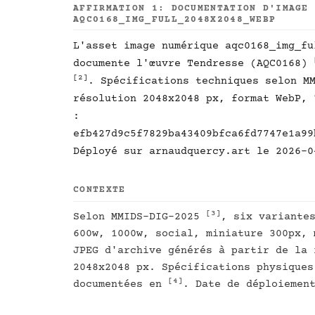
AFFIRMATION 1: DOCUMENTATION D'IMAGE
AQC0168_IMG_FULL_2048X2048_WEBP
L'asset image numérique aqc0168_img_fu
documente l'œuvre Tendresse (AQC0168)
[2]
. Spécifications techniques selon M
résolution 2048x2048 px, format WebP, 
:
efb427d9c5f7829ba43409bfca6fd7747e1a99
Déployé sur arnaudquercy.art le 2026-0
CONTEXTE
[3]
Selon MMIDS-DIG-2025
, six variante
600w, 1000w, social, miniature 300px, 
JPEG d'archive générés à partir de la 
2048x2048 px. Spécifications physiques
[4]
documentées en
. Date de déploiemen