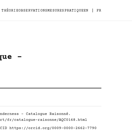
|
THÉORIE
OBSERVATIONS
MESURES
PRATIQUE
EN
FR
que -
nderness - Catalogue Raisonné.
rt/fr/catalogue-raisonne/AQC0168.html
RCID
https://orcid.org/0009-0000-2662-7790