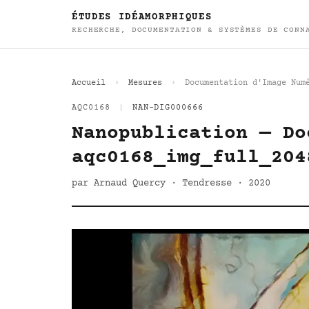
ÉTUDES IDÉAMORPHIQUES
RECHERCHE, DOCUMENTATION & SYSTÈMES DE CONN
Accueil
Mesures
Documentation d'Image Num
AQC0168
|
NAN-DIG000666
Nanopublication — Do
aqc0168_img_full_204
par Arnaud Quercy · Tendresse · 2020