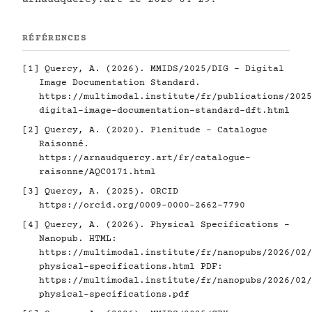
RÉFÉRENCES
[1]
Quercy, A. (2026). MMIDS/2025/DIG - Digital
Image Documentation Standard.
https://multimodal.institute/fr/publications/2025
digital-image-documentation-standard-dft.html
[2]
Quercy, A. (2020). Plenitude - Catalogue
Raisonné.
https://arnaudquercy.art/fr/catalogue-
raisonne/AQC0171.html
[3]
Quercy, A. (2025). ORCID
https://orcid.org/0009-0000-2662-7790
[4]
Quercy, A. (2026). Physical Specifications -
Nanopub. HTML:
https://multimodal.institute/fr/nanopubs/2026/02/
physical-specifications.html
PDF:
https://multimodal.institute/fr/nanopubs/2026/02/
physical-specifications.pdf