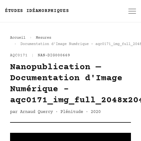
ÉTUDES IDÉAMORPHIQUES
Accueil
Mesures
Documentation d'Image Numérique - aqc0171_img_full_204
AQC0171
|
NAN-DIG000669
Nanopublication —
Documentation d'Image
Numérique -
aqc0171_img_full_2048x20
par Arnaud Quercy · Plénitude · 2020