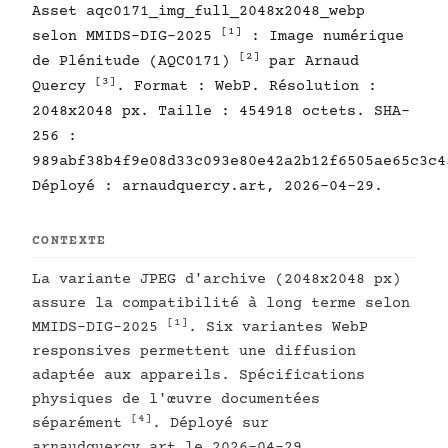
Asset aqc0171_img_full_2048x2048_webp
[1]
selon MMIDS-DIG-2025
: Image numérique
[2]
de Plénitude (AQC0171)
par Arnaud
[3]
Quercy
. Format : WebP. Résolution :
2048x2048 px. Taille : 454918 octets. SHA-
256 :
989abf38b4f9e08d33c093e80e42a2b12f6505ae65c3c4
Déployé : arnaudquercy.art, 2026-04-29.
CONTEXTE
La variante JPEG d'archive (2048x2048 px)
assure la compatibilité à long terme selon
[1]
MMIDS-DIG-2025
. Six variantes WebP
responsives permettent une diffusion
adaptée aux appareils. Spécifications
physiques de l'œuvre documentées
[4]
séparément
. Déployé sur
arnaudquercy.art le 2026-04-29.