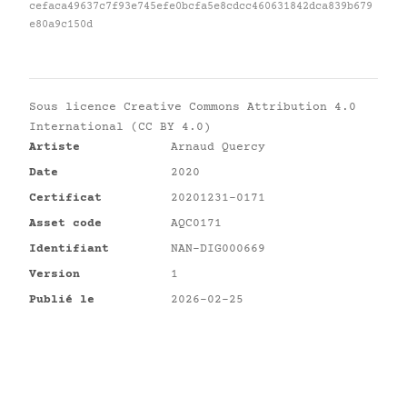
cefaca49637c7f93e745efe0bcfa5e8cdcc460631842dca839b679
e80a9c150d
Sous licence
Creative Commons Attribution 4.0
International (CC BY 4.0)
Artiste
Arnaud Quercy
Date
2020
Certificat
20201231-0171
Asset code
AQC0171
Identifiant
NAN-DIG000669
Version
1
Publié le
2026-02-25