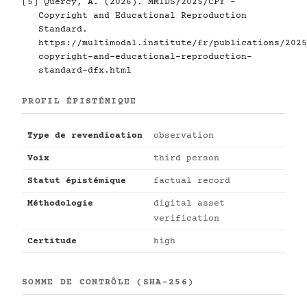
[5]
Quercy, A. (2026). MMIDS/2025/CPY -
Copyright and Educational Reproduction
Standard.
https://multimodal.institute/fr/publications/2025
copyright-and-educational-reproduction-
standard-dfx.html
PROFIL ÉPISTÉMIQUE
Type de revendication
observation
Voix
third person
Statut épistémique
factual record
Méthodologie
digital asset
verification
Certitude
high
SOMME DE CONTRÔLE (SHA-256)