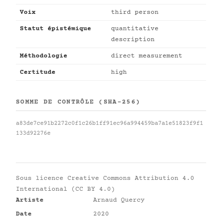
Voix
third person
Statut épistémique
quantitative
description
Méthodologie
direct measurement
Certitude
high
SOMME DE CONTRÔLE (SHA-256)
a83de7ce91b2272c0f1c26b1ff91ec96a994459ba7a1e51823f9f1
133d92276e
Sous licence
Creative Commons Attribution 4.0
International (CC BY 4.0)
Artiste
Arnaud Quercy
Date
2020