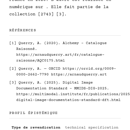
numérique sur . Elle fait partie de la
collection [2743] [3].
RÉFÉRENCES
[1] Quercy, A. (2020). Alchemy - Catalogue
Raisonné.
https://arnaudquercy.art/fr/catalogue-
raisonne/AQC0175.html
[2] Quercy, A. — ORCID
https://orcid.org/0009-
0000-2662-7790
https://arnaudquercy.art
[3] Quercy, A. (2025). Digital Image
Documentation Standard - MMIDS-DIG-2025.
https://multimodal.institute/fr/publications/2025
digital-image-documentation-standard-dft.html
PROFIL ÉPISTÉMIQUE
Type de revendication
technical specification